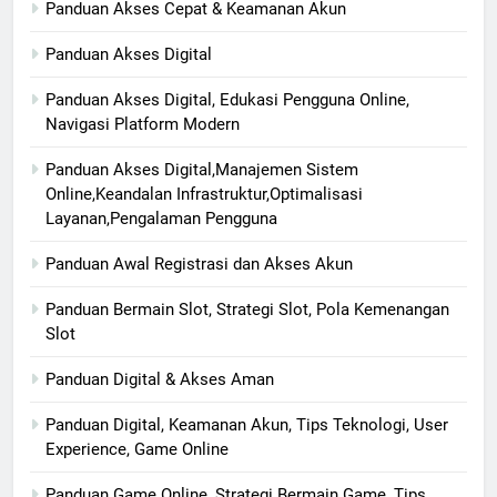
Panduan Akses Cepat & Keamanan Akun
Panduan Akses Digital
Panduan Akses Digital, Edukasi Pengguna Online,
Navigasi Platform Modern
Panduan Akses Digital,Manajemen Sistem
Online,Keandalan Infrastruktur,Optimalisasi
Layanan,Pengalaman Pengguna
Panduan Awal Registrasi dan Akses Akun
Panduan Bermain Slot, Strategi Slot, Pola Kemenangan
Slot
Panduan Digital & Akses Aman
Panduan Digital, Keamanan Akun, Tips Teknologi, User
Experience, Game Online
Panduan Game Online, Strategi Bermain Game, Tips