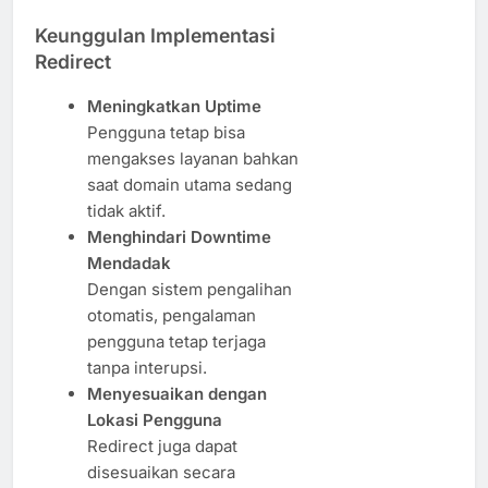
Keunggulan Implementasi
Redirect
Meningkatkan Uptime
Pengguna tetap bisa
mengakses layanan bahkan
saat domain utama sedang
tidak aktif.
Menghindari Downtime
Mendadak
Dengan sistem pengalihan
otomatis, pengalaman
pengguna tetap terjaga
tanpa interupsi.
Menyesuaikan dengan
Lokasi Pengguna
Redirect juga dapat
disesuaikan secara