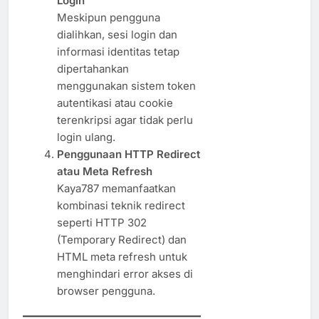
Login
Meskipun pengguna
dialihkan, sesi login dan
informasi identitas tetap
dipertahankan
menggunakan sistem token
autentikasi atau cookie
terenkripsi agar tidak perlu
login ulang.
Penggunaan HTTP Redirect
atau Meta Refresh
Kaya787 memanfaatkan
kombinasi teknik redirect
seperti HTTP 302
(Temporary Redirect) dan
HTML meta refresh untuk
menghindari error akses di
browser pengguna.