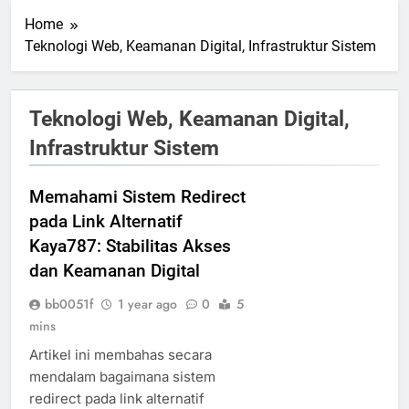
Home
Teknologi Web, Keamanan Digital, Infrastruktur Sistem
Teknologi Web, Keamanan Digital,
Infrastruktur Sistem
Memahami Sistem Redirect
pada Link Alternatif
Kaya787: Stabilitas Akses
dan Keamanan Digital
bb0051f
1 year ago
0
5
mins
Artikel ini membahas secara
mendalam bagaimana sistem
redirect pada link alternatif