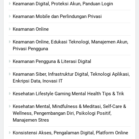
Keamanan Digital, Proteksi Akun, Panduan Login
Keamanan Mobile dan Perlindungan Privasi
Keamanan Online
Keamanan Online, Edukasi Teknologi, Manajemen Akun,
Privasi Pengguna
Keamanan Pengguna & Literasi Digital
Keamanan Siber, Infrastruktur Digital, Teknologi Aplikasi,
Enkripsi Data, Inovasi IT
Kesehatan Lifestyle Gaming Mental Health Tips & Trik
Kesehatan Mental, Mindfulness & Meditasi, Self-Care &
Wellness, Pengembangan Diri, Psikologi Positif,
Manajemen Stres
Konsistensi Akses, Pengalaman Digital, Platform Online