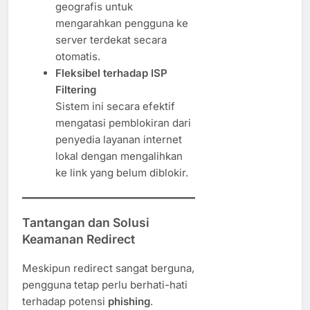
geografis untuk
mengarahkan pengguna ke
server terdekat secara
otomatis.
Fleksibel terhadap ISP
Filtering
Sistem ini secara efektif
mengatasi pemblokiran dari
penyedia layanan internet
lokal dengan mengalihkan
ke link yang belum diblokir.
Tantangan dan Solusi
Keamanan Redirect
Meskipun redirect sangat berguna,
pengguna tetap perlu berhati-hati
terhadap potensi
phishing
.