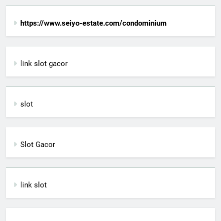
https://www.seiyo-estate.com/condominium
link slot gacor
slot
Slot Gacor
link slot