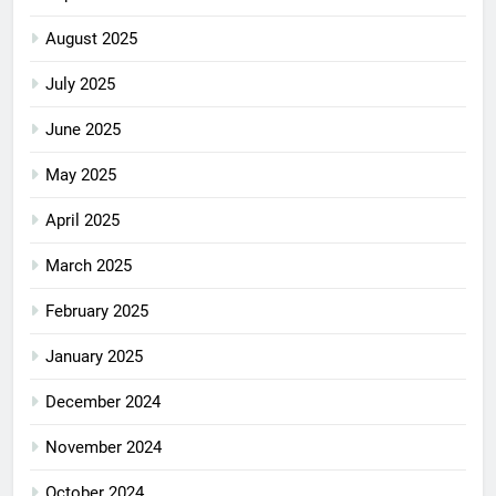
August 2025
July 2025
June 2025
May 2025
April 2025
March 2025
February 2025
January 2025
December 2024
November 2024
October 2024