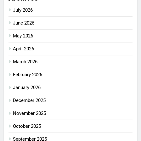
July 2026
June 2026
May 2026
April 2026
March 2026
February 2026
January 2026
December 2025
November 2025
October 2025
September 2025