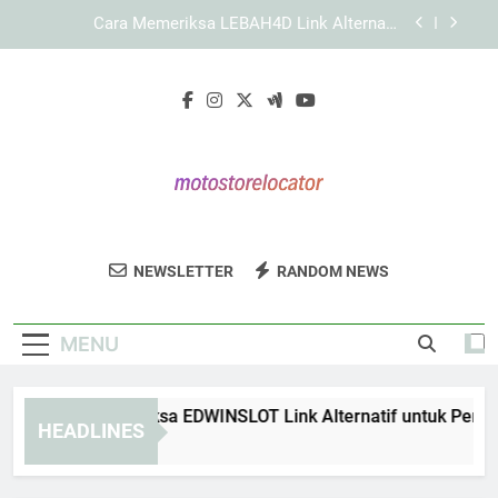
Skip
Panduan Memastikan Tampilan KAYA787
to
Alternatif Berjalan Optimal di Berbagai Perangkat
content
KAYA787 Alternatif untuk Mendukung Akses di
Berbagai Perangkat
Panduan Memeriksa EDWINSLOT Link Alternatif
untuk Pengguna Android dan iPhone dengan
Aman
Cara Memeriksa LEBAH4D Link Alternatif
sebelum Membuka Halaman dengan Aman
Panduan Memastikan Tampilan KAYA787
Alternatif Berjalan Optimal di Berbagai Perangkat
Moto Store
Cari Dealer Motor Terdekat Dan Temukan
KAYA787 Alternatif untuk Mendukung Akses di
NEWSLETTER
RANDOM NEWS
Locator
Berbagai Perangkat
Pilihan Motor Terbaik Di Moto Store Locator.
MENU
nduan Memeriksa EDWINSLOT Link Alternatif untuk Penggun
HEADLINES
Weeks Ago