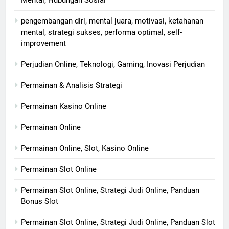
pengembangan diri, mental juara, motivasi, ketahanan
mental, strategi sukses, performa optimal, self-
improvement
Perjudian Online, Teknologi, Gaming, Inovasi Perjudian
Permainan & Analisis Strategi
Permainan Kasino Online
Permainan Online
Permainan Online, Slot, Kasino Online
Permainan Slot Online
Permainan Slot Online, Strategi Judi Online, Panduan
Bonus Slot
Permainan Slot Online, Strategi Judi Online, Panduan Slot