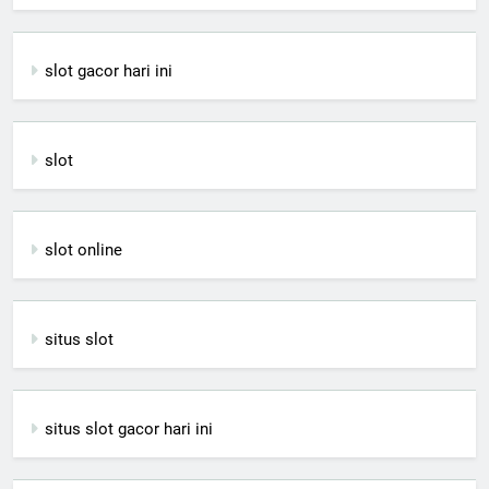
slot gacor hari ini
slot
slot online
situs slot
situs slot gacor hari ini