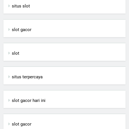
situs slot
slot gacor
slot
situs terpercaya
slot gacor hari ini
slot gacor