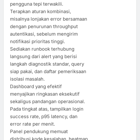
pengguna tepi terwakili.
Terapkan aturan kombinasi,
misalnya lonjakan error bersamaan
dengan penurunan throughput
autentikasi, sebelum mengirim
notifikasi prioritas tinggi.
Sediakan runbook terhubung
langsung dari alert yang berisi
langkah diagnostik standar, query
siap pakai, dan daftar pemeriksaan
isolasi masalah.
Dashboard yang efektif
menyajikan ringkasan eksekutif
sekaligus pandangan operasional.
Pada tingkat atas, tampilkan login
success rate, p95 latency, dan
error rate per menit.
Panel pendukung memuat
distribusi kode kesalahan, heatmap