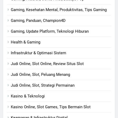
Gaming, Kesehatan Mental, Produktivitas, Tips Gaming
Gaming, Panduan, Champion4D
Gaming, Update Platform, Teknologi Hiburan
Health & Gaming
Infrastruktur & Optimasi Sistem
Judi Online, Slot Online, Review Situs Slot
Judi Online, Slot, Peluang Menang
Judi Online, Slot, Strategi Permainan
Kasino & Teknologi
Kasino Online, Slot Games, Tips Bermain Slot
Keamanan & Infrastruktur Digital