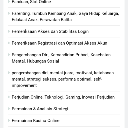
Panduan, Slot Online
Parenting, Tumbuh Kembang Anak, Gaya Hidup Keluarga,
Edukasi Anak, Perawatan Balita
Pemeriksaan Akses dan Stabilitas Login
Pemeriksaan Registrasi dan Optimasi Akses Akun
Pengembangan Diri, Kemandirian Pribadi, Kesehatan
Mental, Hubungan Sosial
pengembangan diri, mental juara, motivasi, ketahanan
mental, strategi sukses, performa optimal, self-
improvement
Perjudian Online, Teknologi, Gaming, Inovasi Perjudian
Permainan & Analisis Strategi
Permainan Kasino Online