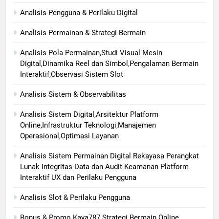
Analisis Pengguna & Perilaku Digital
Analisis Permainan & Strategi Bermain
Analisis Pola Permainan,Studi Visual Mesin
Digital,Dinamika Reel dan Simbol,Pengalaman Bermain
Interaktif,Observasi Sistem Slot
Analisis Sistem & Observabilitas
Analisis Sistem Digital,Arsitektur Platform
Online,Infrastruktur Teknologi,Manajemen
Operasional,Optimasi Layanan
Analisis Sistem Permainan Digital Rekayasa Perangkat
Lunak Integritas Data dan Audit Keamanan Platform
Interaktif UX dan Perilaku Pengguna
Analisis Slot & Perilaku Pengguna
Bonus & Promo Kaya787 Strategi Bermain Online