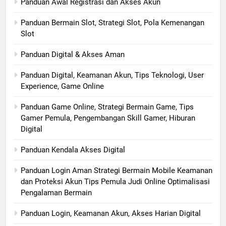
Panduan Awal Registrasi dan Akses Akun
Panduan Bermain Slot, Strategi Slot, Pola Kemenangan
Slot
Panduan Digital & Akses Aman
Panduan Digital, Keamanan Akun, Tips Teknologi, User
Experience, Game Online
Panduan Game Online, Strategi Bermain Game, Tips
Gamer Pemula, Pengembangan Skill Gamer, Hiburan
Digital
Panduan Kendala Akses Digital
Panduan Login Aman Strategi Bermain Mobile Keamanan
dan Proteksi Akun Tips Pemula Judi Online Optimalisasi
Pengalaman Bermain
Panduan Login, Keamanan Akun, Akses Harian Digital