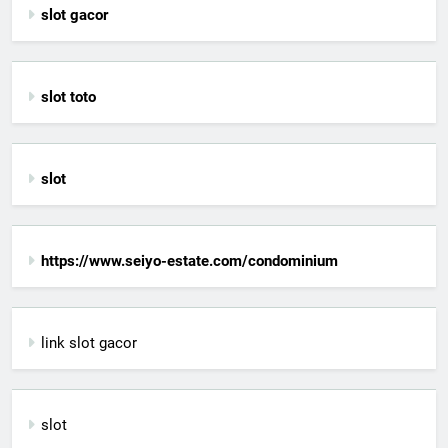
slot gacor
slot toto
slot
https://www.seiyo-estate.com/condominium
link slot gacor
slot