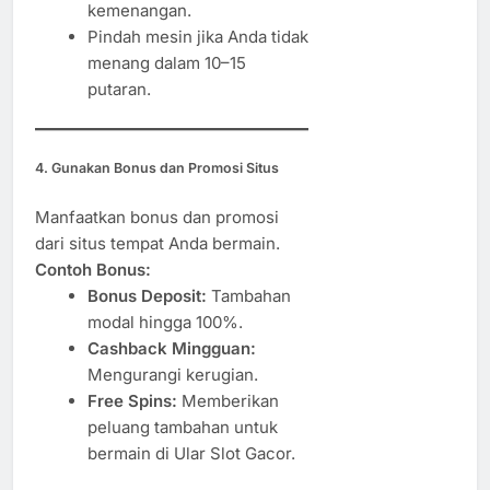
kemenangan.
Pindah mesin jika Anda tidak
menang dalam 10–15
putaran.
4. Gunakan Bonus dan Promosi Situs
Manfaatkan bonus dan promosi
dari situs tempat Anda bermain.
Contoh Bonus:
Bonus Deposit:
Tambahan
modal hingga 100%.
Cashback Mingguan:
Mengurangi kerugian.
Free Spins:
Memberikan
peluang tambahan untuk
bermain di Ular Slot Gacor.