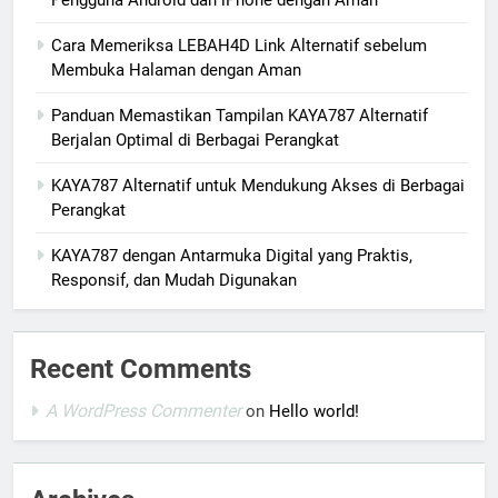
Cara Memeriksa LEBAH4D Link Alternatif sebelum
Membuka Halaman dengan Aman
Panduan Memastikan Tampilan KAYA787 Alternatif
Berjalan Optimal di Berbagai Perangkat
KAYA787 Alternatif untuk Mendukung Akses di Berbagai
Perangkat
KAYA787 dengan Antarmuka Digital yang Praktis,
Responsif, dan Mudah Digunakan
Recent Comments
A WordPress Commenter
on
Hello world!