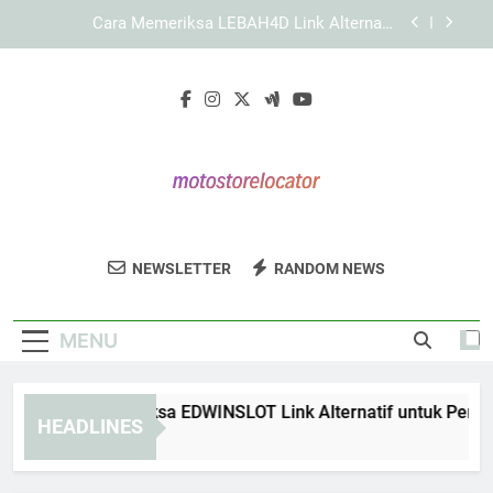
Skip
Panduan Memastikan Tampilan KAYA787
to
Alternatif Berjalan Optimal di Berbagai Perangkat
content
KAYA787 Alternatif untuk Mendukung Akses di
Berbagai Perangkat
Panduan Memeriksa EDWINSLOT Link Alternatif
untuk Pengguna Android dan iPhone dengan
Aman
Cara Memeriksa LEBAH4D Link Alternatif
sebelum Membuka Halaman dengan Aman
Panduan Memastikan Tampilan KAYA787
Alternatif Berjalan Optimal di Berbagai Perangkat
Moto Store
Cari Dealer Motor Terdekat Dan Temukan
KAYA787 Alternatif untuk Mendukung Akses di
NEWSLETTER
RANDOM NEWS
Locator
Berbagai Perangkat
Pilihan Motor Terbaik Di Moto Store Locator.
MENU
nduan Memeriksa EDWINSLOT Link Alternatif untuk Penggun
HEADLINES
Weeks Ago