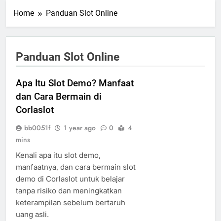
Home
Panduan Slot Online
Panduan Slot Online
Apa Itu Slot Demo? Manfaat
dan Cara Bermain di
Corlaslot
bb0051f
1 year ago
0
4
mins
Kenali apa itu slot demo,
manfaatnya, dan cara bermain slot
demo di Corlaslot untuk belajar
tanpa risiko dan meningkatkan
keterampilan sebelum bertaruh
uang asli.