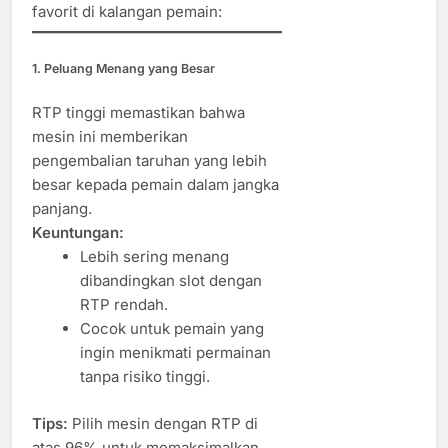
favorit di kalangan pemain:
1. Peluang Menang yang Besar
RTP tinggi memastikan bahwa
mesin ini memberikan
pengembalian taruhan yang lebih
besar kepada pemain dalam jangka
panjang.
Keuntungan:
Lebih sering menang
dibandingkan slot dengan
RTP rendah.
Cocok untuk pemain yang
ingin menikmati permainan
tanpa risiko tinggi.
Tips:
Pilih mesin dengan RTP di
atas 96% untuk memaksimalkan