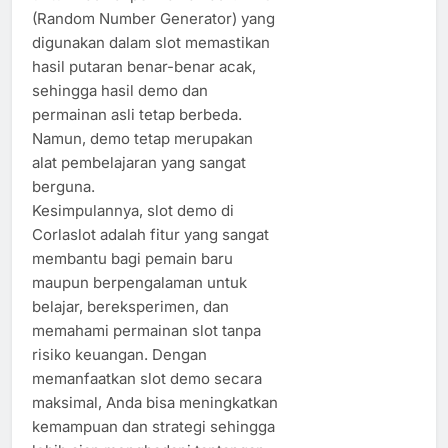
(Random Number Generator) yang
digunakan dalam slot memastikan
hasil putaran benar-benar acak,
sehingga hasil demo dan
permainan asli tetap berbeda.
Namun, demo tetap merupakan
alat pembelajaran yang sangat
berguna.
Kesimpulannya, slot demo di
Corlaslot adalah fitur yang sangat
membantu bagi pemain baru
maupun berpengalaman untuk
belajar, bereksperimen, dan
memahami permainan slot tanpa
risiko keuangan. Dengan
memanfaatkan slot demo secara
maksimal, Anda bisa meningkatkan
kemampuan dan strategi sehingga