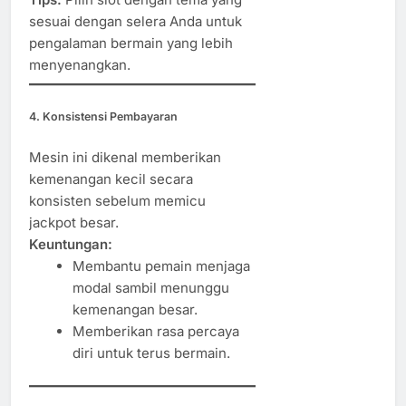
sesuai dengan selera Anda untuk
pengalaman bermain yang lebih
menyenangkan.
4. Konsistensi Pembayaran
Mesin ini dikenal memberikan
kemenangan kecil secara
konsisten sebelum memicu
jackpot besar.
Keuntungan:
Membantu pemain menjaga
modal sambil menunggu
kemenangan besar.
Memberikan rasa percaya
diri untuk terus bermain.