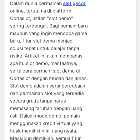
Dalam dunia permainan
slot gacor
online, terutama di platform
Corlaslot, istilah “slot demo”
sering terdengar. Bagi pemain baru
maupun yang ingin mencoba game
baru, fitur slot demo menjadi
solusi tepat untuk belajar tanpa
risiko. Artikel ini akan membahas
apa itu slot demo, manfaatnya,
serta cara bermain slot demo di
Corlaslot dengan mudah dan aman.
Slot demo adalah versi percobaan
dari permainan slot yang tersedia
secara gratis tanpa harus
memasang taruhan dengan uang
asli. Dalam mode demo, pemain
menggunakan kredit virtual yang
tidak memiliki nilai uang nyata.
Meskipun demikian, semua fitur