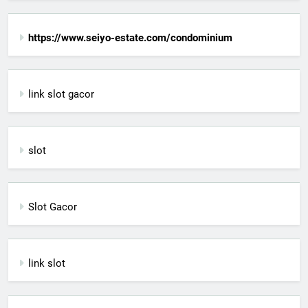
https://www.seiyo-estate.com/condominium
link slot gacor
slot
Slot Gacor
link slot