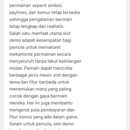
permainan seperti simbol,
paylines, dan bonus tetap tersedia
sehingga pengalaman bermain
tetap lengkap dan realistis.
Salah satu manfaat utama slot
demo adalah kesempatan bagi
pemula untuk memahami
mekanisme permainan secara
menyeluruh tanpa takut kehilangan
modal. Pemain dapat mencoba
berbagai jenis mesin slot dengan
tema dan fitur berbeda untuk
menemukan mana yang paling
cocok dengan gaya bermain
mereka. Hal ini juga membantu
mengenal pola pembayaran dan
fitur bonus yang ada dalam game.
Selain untuk pemula, slot demo