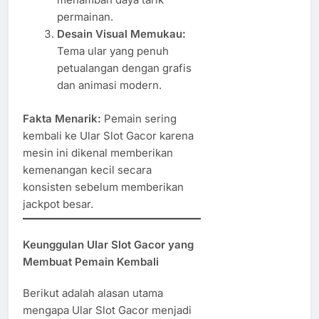
permainan.
Desain Visual Memukau:
Tema ular yang penuh
petualangan dengan grafis
dan animasi modern.
Fakta Menarik:
Pemain sering
kembali ke Ular Slot Gacor karena
mesin ini dikenal memberikan
kemenangan kecil secara
konsisten sebelum memberikan
jackpot besar.
Keunggulan Ular Slot Gacor yang
Membuat Pemain Kembali
Berikut adalah alasan utama
mengapa Ular Slot Gacor menjadi