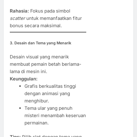
Rahasia:
Fokus pada simbol
scatter
untuk memanfaatkan fitur
bonus secara maksimal.
3. Desain dan Tema yang Menarik
Desain visual yang menarik
membuat pemain betah berlama-
lama di mesin ini.
Keunggulan:
Grafis berkualitas tinggi
dengan animasi yang
menghibur.
Tema ular yang penuh
misteri menambah keseruan
permainan.
Tips:
Pilih slot dengan tema yang