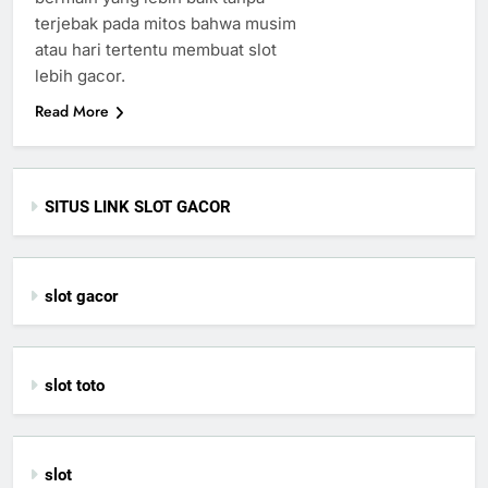
terjebak pada mitos bahwa musim
atau hari tertentu membuat slot
lebih gacor.
Read More
SITUS LINK SLOT GACOR
slot gacor
slot toto
slot