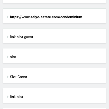
https://www.seiyo-estate.com/condominium
link slot gacor
slot
Slot Gacor
link slot