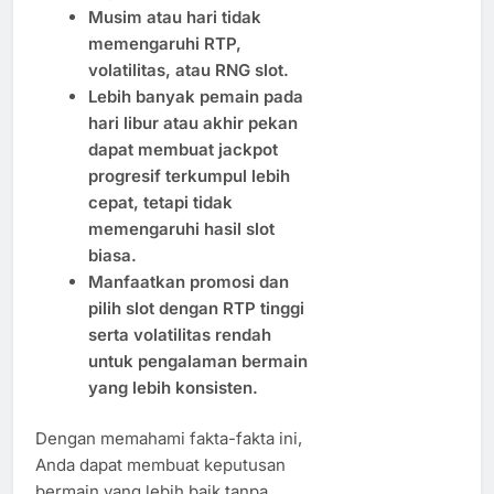
Musim atau hari tidak
memengaruhi RTP,
volatilitas, atau RNG slot.
Lebih banyak pemain pada
hari libur atau akhir pekan
dapat membuat jackpot
progresif terkumpul lebih
cepat, tetapi tidak
memengaruhi hasil slot
biasa.
Manfaatkan promosi dan
pilih slot dengan RTP tinggi
serta volatilitas rendah
untuk pengalaman bermain
yang lebih konsisten.
Dengan memahami fakta-fakta ini,
Anda dapat membuat keputusan
bermain yang lebih baik tanpa