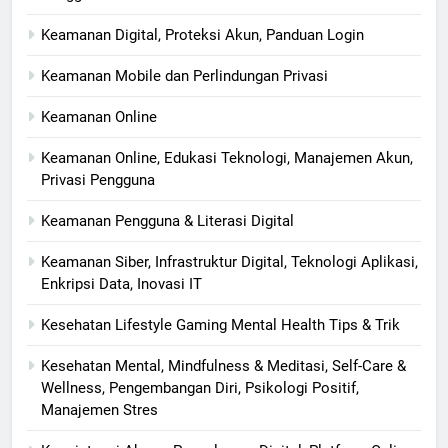
Keamanan Digital, Proteksi Akun, Panduan Login
Keamanan Mobile dan Perlindungan Privasi
Keamanan Online
Keamanan Online, Edukasi Teknologi, Manajemen Akun,
Privasi Pengguna
Keamanan Pengguna & Literasi Digital
Keamanan Siber, Infrastruktur Digital, Teknologi Aplikasi,
Enkripsi Data, Inovasi IT
Kesehatan Lifestyle Gaming Mental Health Tips & Trik
Kesehatan Mental, Mindfulness & Meditasi, Self-Care &
Wellness, Pengembangan Diri, Psikologi Positif,
Manajemen Stres