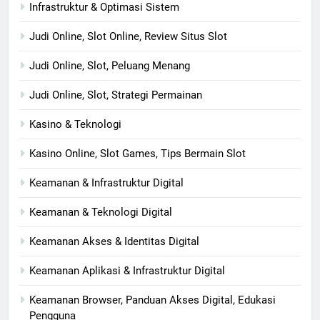
Infrastruktur & Optimasi Sistem
Judi Online, Slot Online, Review Situs Slot
Judi Online, Slot, Peluang Menang
Judi Online, Slot, Strategi Permainan
Kasino & Teknologi
Kasino Online, Slot Games, Tips Bermain Slot
Keamanan & Infrastruktur Digital
Keamanan & Teknologi Digital
Keamanan Akses & Identitas Digital
Keamanan Aplikasi & Infrastruktur Digital
Keamanan Browser, Panduan Akses Digital, Edukasi
Pengguna