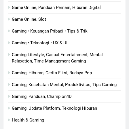
Game Online, Panduan Pemain, Hiburan Digital
Game Online, Slot
Gaming • Keuangan Pribadi • Tips & Trik
Gaming • Teknologi • UX & UI
Gaming Lifestyle, Casual Entertainment, Mental
Relaxation, Time Management Gaming
Gaming, Hiburan, Cerita Fiksi, Budaya Pop
Gaming, Kesehatan Mental, Produktivitas, Tips Gaming
Gaming, Panduan, Champion4D
Gaming, Update Platform, Teknologi Hiburan
Health & Gaming