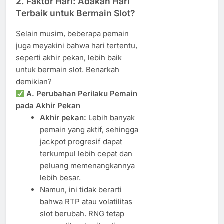
2. Faktor Hari: Adakah Hari
Terbaik untuk Bermain Slot?
Selain musim, beberapa pemain
juga meyakini bahwa hari tertentu,
seperti akhir pekan, lebih baik
untuk bermain slot. Benarkah
demikian?
A. Perubahan Perilaku Pemain
pada Akhir Pekan
Akhir pekan:
Lebih banyak
pemain yang aktif, sehingga
jackpot progresif dapat
terkumpul lebih cepat dan
peluang memenangkannya
lebih besar.
Namun, ini tidak berarti
bahwa RTP atau volatilitas
slot berubah. RNG tetap