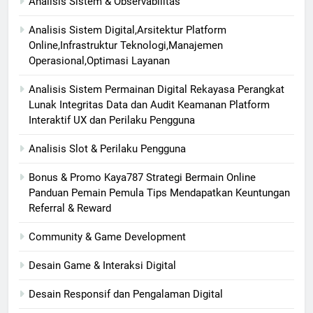
Analisis Sistem & Observabilitas
Analisis Sistem Digital,Arsitektur Platform
Online,Infrastruktur Teknologi,Manajemen
Operasional,Optimasi Layanan
Analisis Sistem Permainan Digital Rekayasa Perangkat
Lunak Integritas Data dan Audit Keamanan Platform
Interaktif UX dan Perilaku Pengguna
Analisis Slot & Perilaku Pengguna
Bonus & Promo Kaya787 Strategi Bermain Online
Panduan Pemain Pemula Tips Mendapatkan Keuntungan
Referral & Reward
Community & Game Development
Desain Game & Interaksi Digital
Desain Responsif dan Pengalaman Digital