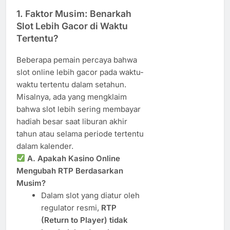
1. Faktor Musim: Benarkah
Slot Lebih Gacor di Waktu
Tertentu?
Beberapa pemain percaya bahwa
slot online lebih gacor pada waktu-
waktu tertentu dalam setahun.
Misalnya, ada yang mengklaim
bahwa slot lebih sering membayar
hadiah besar saat liburan akhir
tahun atau selama periode tertentu
dalam kalender.
A. Apakah Kasino Online
Mengubah RTP Berdasarkan
Musim?
Dalam slot yang diatur oleh
regulator resmi,
RTP
(Return to Player) tidak