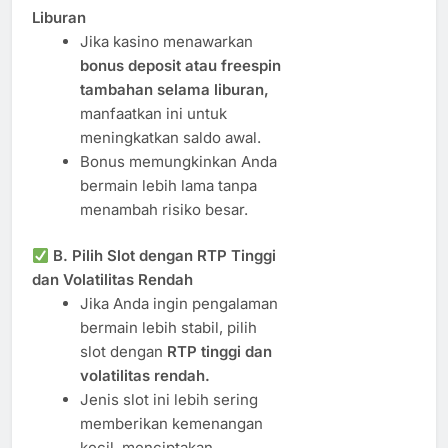
Liburan
Jika kasino menawarkan
bonus deposit atau freespin
tambahan selama liburan,
manfaatkan ini untuk
meningkatkan saldo awal.
Bonus memungkinkan Anda
bermain lebih lama tanpa
menambah risiko besar.
B. Pilih Slot dengan RTP Tinggi
dan Volatilitas Rendah
Jika Anda ingin pengalaman
bermain lebih stabil, pilih
slot dengan
RTP tinggi dan
volatilitas rendah.
Jenis slot ini lebih sering
memberikan kemenangan
kecil, menciptakan