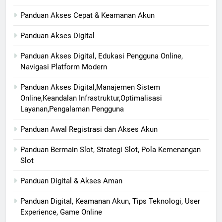
Panduan Akses Cepat & Keamanan Akun
Panduan Akses Digital
Panduan Akses Digital, Edukasi Pengguna Online,
Navigasi Platform Modern
Panduan Akses Digital,Manajemen Sistem
Online,Keandalan Infrastruktur,Optimalisasi
Layanan,Pengalaman Pengguna
Panduan Awal Registrasi dan Akses Akun
Panduan Bermain Slot, Strategi Slot, Pola Kemenangan
Slot
Panduan Digital & Akses Aman
Panduan Digital, Keamanan Akun, Tips Teknologi, User
Experience, Game Online