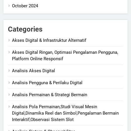
October 2024
Categories
Akses Digital & Infrastruktur Alternatif
Akses Digital Ringan, Optimasi Pengalaman Pengguna,
Platform Online Responsif
Analisis Akses Digital
Analisis Pengguna & Perilaku Digital
Analisis Permainan & Strategi Bermain
Analisis Pola Permainan,Studi Visual Mesin
Digital,Dinamika Reel dan Simbol,Pengalaman Bermain
Interaktif,Observasi Sistem Slot