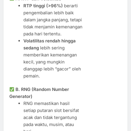
RTP tinggi (>96%)
berarti
pengembalian lebih baik
dalam jangka panjang, tetapi
tidak menjamin kemenangan
pada hari tertentu.
Volatilitas rendah hingga
sedang
lebih sering
memberikan kemenangan
kecil, yang mungkin
dianggap lebih “gacor” oleh
pemain.
B. RNG (Random Number
Generator)
RNG memastikan hasil
setiap putaran slot bersifat
acak dan tidak tergantung
pada waktu, musim, atau