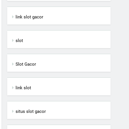
link slot gacor
slot
Slot Gacor
link slot
situs slot gacor