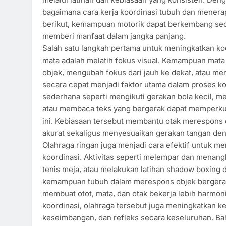
bagaimana cara kerja koordinasi tubuh dan menera
berikut, kemampuan motorik dapat berkembang sec
memberi manfaat dalam jangka panjang.
Salah satu langkah pertama untuk meningkatkan ko
mata adalah melatih fokus visual. Kemampuan mat
objek, mengubah fokus dari jauh ke dekat, atau me
secara cepat menjadi faktor utama dalam proses ko
sederhana seperti mengikuti gerakan bola kecil, mel
atau membaca teks yang bergerak dapat memperk
ini. Kebiasaan tersebut membantu otak merespons 
akurat sekaligus menyesuaikan gerakan tangan deng
Olahraga ringan juga menjadi cara efektif untuk m
koordinasi. Aktivitas seperti melempar dan menang
tenis meja, atau melakukan latihan shadow boxing
kemampuan tubuh dalam merespons objek bergerak
membuat otot, mata, dan otak bekerja lebih harmon
koordinasi, olahraga tersebut juga meningkatkan k
keseimbangan, dan refleks secara keseluruhan. Ba