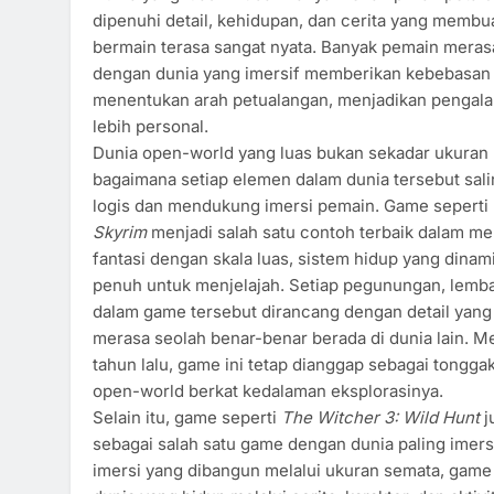
dipenuhi detail, kehidupan, dan cerita yang memb
bermain terasa sangat nyata. Banyak pemain mera
dengan dunia yang imersif memberikan kebebasan 
menentukan arah petualangan, menjadikan pengal
lebih personal.
Dunia open-world yang luas bukan sekadar ukuran p
bagaimana setiap elemen dalam dunia tersebut sal
logis dan mendukung imersi pemain. Game seperti
Skyrim
menjadi salah satu contoh terbaik dalam m
fantasi dengan skala luas, sistem hidup yang dinam
penuh untuk menjelajah. Setiap pegunungan, lemba
dalam game tersebut dirancang dengan detail ya
merasa seolah benar-benar berada di dunia lain. Mes
tahun lalu, game ini tetap dianggap sebagai tongga
open-world berkat kedalaman eksplorasinya.
Selain itu, game seperti
The Witcher 3: Wild Hunt
j
sebagai salah satu game dengan dunia paling imer
imersi yang dibangun melalui ukuran semata, game