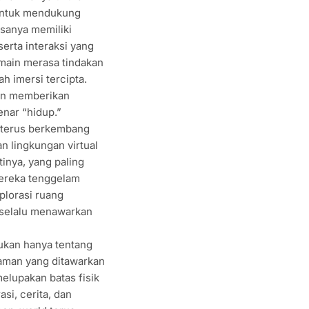
 untuk mendukung
sanya memiliki
erta interaksi yang
main merasa tindakan
h imersi tercipta.
akan memberikan
nar “hidup.”
f terus berkembang
 lingkungan virtual
tinya, yang paling
ereka tenggelam
plorasi ruang
s selalu menawarkan
bukan hanya tentang
laman yang ditawarkan
elupakan batas fisik
si, cerita, dan