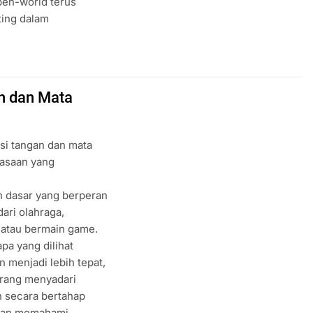
pen-world terus
ting dalam
n dan Mata
si tangan dan mata
biasaan yang
 dasar yang berperan
dari olahraga,
k atau bermain game.
a yang dilihat
 menjadi lebih tepat,
orang menyadari
n secara bertahap
ngan memahami