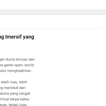
g Imersif yang
n dunia terluas dan
apa game open-world
judul menghadirkan
ebih luas, lebih
ing memikat dari
dunia yang sangat
rtual tanpa batas.
sar, tetapi juga