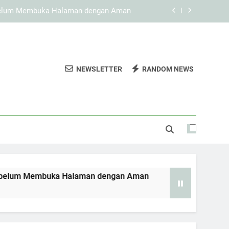
ebelum Membuka Halaman dengan Aman
erjalan Optimal di Berbagai Perangkat
endukung Akses di Berbagai Perangkat
NEWSLETTER
RANDOM NEWS
guna Android dan iPhone dengan Aman
ebelum Membuka Halaman dengan Aman
ore Locator.
erjalan Optimal di Berbagai Perangkat
endukung Akses di Berbagai Perangkat
mbuka Halaman dengan Aman
Panduan Memastikan Tampil
3 Weeks Ago