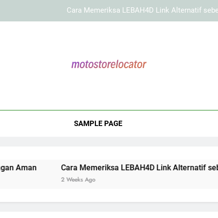
Cara Memeriksa LEBAH4D Link Alternatif s
Panduan Memastikan Tampilan KAYA787 Alternatif B
KAYA787 Alternatif untuk M
Panduan Memeriksa EDWINSLOT Link Alternatif untuk Peng
o Store Locator
Cara Memeriksa LEBAH4D Link Alternatif s
r Motor Terdekat Dan Temukan Pilihan Motor Terbaik Di Moto St
Panduan Memastikan Tampilan KAYA787 Alternatif B
SAMPLE PAGE
KAYA787 Alternatif untuk M
Cara Memeriksa LEBAH4D Link Alternatif sebelum Me
2 Weeks Ago