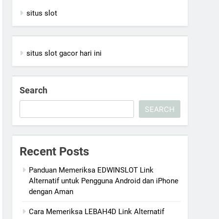
situs slot
situs slot gacor hari ini
Search
SEARCH
Recent Posts
Panduan Memeriksa EDWINSLOT Link
Alternatif untuk Pengguna Android dan iPhone
dengan Aman
Cara Memeriksa LEBAH4D Link Alternatif