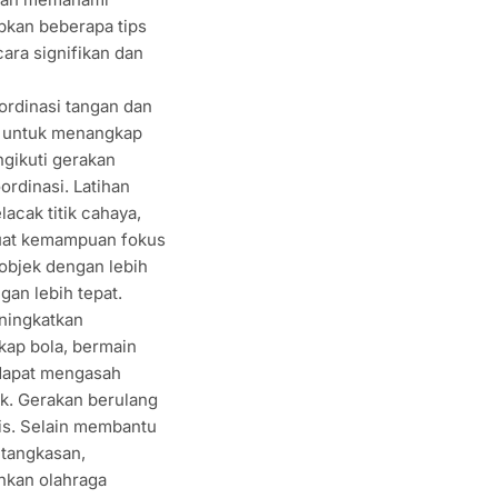
pkan beberapa tips
ara signifikan dan
ordinasi tangan dan
a untuk menangkap
ngikuti gerakan
ordinasi. Latihan
acak titik cahaya,
uat kemampuan fokus
objek dengan lebih
an lebih tepat.
eningkatkan
kap bola, bermain
 dapat mengasah
. Gerakan berulang
is. Selain membantu
etangkasan,
hkan olahraga