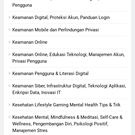
Pengguna
Keamanan Digital, Proteksi Akun, Panduan Login
Keamanan Mobile dan Perlindungan Privasi
Keamanan Online
Keamanan Online, Edukasi Teknologi, Manajemen Akun,
Privasi Pengguna
Keamanan Pengguna & Literasi Digital
Keamanan Siber, Infrastruktur Digital, Teknologi Aplikasi,
Enkripsi Data, Inovasi IT
Kesehatan Lifestyle Gaming Mental Health Tips & Trik
Kesehatan Mental, Mindfulness & Meditasi, Self-Care &
Wellness, Pengembangan Diri, Psikologi Positif,
Manajemen Stres