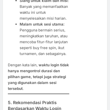
Siang untuk klaim dan misi:
Banyak yang memanfaatkan
waktu ini untuk
menyelesaikan misi harian.
Malam untuk sesi utama:
Pengguna bermain serius,
meningkatkan taruhan, atau
mencoba fitur-fitur lanjutan
seperti buy free spin, ikut
turnamen, dan sebagainya.
Dengan kata lain,
waktu login tidak
hanya mengontrol durasi dan
pilihan game, tetapi juga strategi
yang digunakan dalam sesi
tersebut
.
5. Rekomendasi Praktis
Berdasarkan Waktu Login