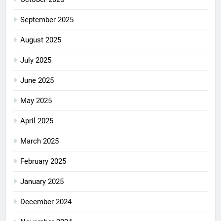
September 2025
August 2025
July 2025
June 2025
May 2025
April 2025
March 2025
February 2025
January 2025
December 2024