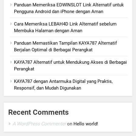
Panduan Memeriksa EDWINSLOT Link Alternatif untuk
Pengguna Android dan iPhone dengan Aman
Cara Memeriksa LEBAH4D Link Alternatif sebelum
Membuka Halaman dengan Aman
Panduan Memastikan Tampilan KAYA787 Alternatif
Berjalan Optimal di Berbagai Perangkat
KAYA787 Alternatif untuk Mendukung Akses di Berbagai
Perangkat
KAYA787 dengan Antarmuka Digital yang Praktis,
Responsif, dan Mudah Digunakan
Recent Comments
A WordPress Commenter
on
Hello world!