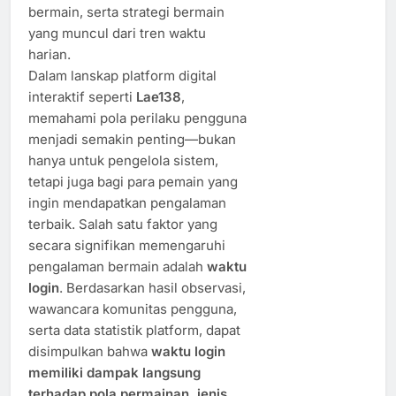
bermain, serta strategi bermain
yang muncul dari tren waktu
harian.
Dalam lanskap platform digital
interaktif seperti
Lae138
,
memahami pola perilaku pengguna
menjadi semakin penting—bukan
hanya untuk pengelola sistem,
tetapi juga bagi para pemain yang
ingin mendapatkan pengalaman
terbaik. Salah satu faktor yang
secara signifikan memengaruhi
pengalaman bermain adalah
waktu
login
. Berdasarkan hasil observasi,
wawancara komunitas pengguna,
serta data statistik platform, dapat
disimpulkan bahwa
waktu login
memiliki dampak langsung
terhadap pola permainan, jenis