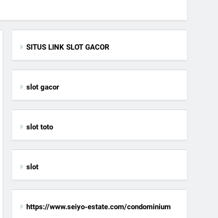
SITUS LINK SLOT GACOR
slot gacor
slot toto
slot
https://www.seiyo-estate.com/condominium