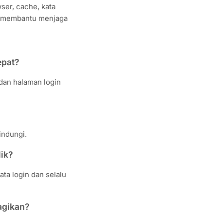
ser, cache, kata
ni membantu menjaga
epat?
 dan halaman login
indungi.
lik?
ata login dan selalu
bagikan?