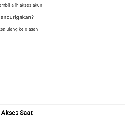
mbil alih akses akun.
 mencurigakan?
ksa ulang kejelasan
 Akses Saat