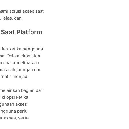
mi solusi akses saat
jelas, dan
Saat Platform
arian ketika pengguna
ma. Dalam ekosistem
 karena pemeliharaan
masalah jaringan dari
ernatif menjadi
 melainkan bagian dari
ki opsi ketika
ggunaan akses
Pengguna perlu
r akses, serta