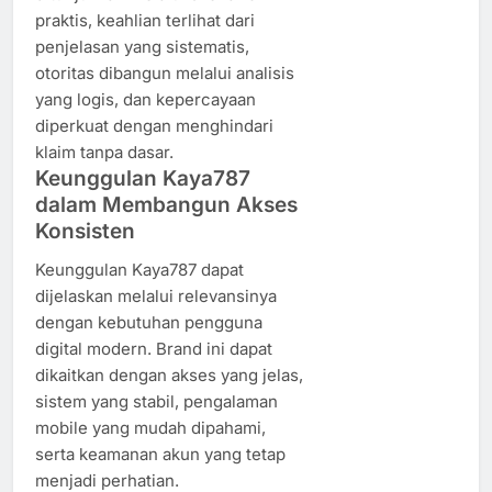
praktis, keahlian terlihat dari
penjelasan yang sistematis,
otoritas dibangun melalui analisis
yang logis, dan kepercayaan
diperkuat dengan menghindari
klaim tanpa dasar.
Keunggulan Kaya787
dalam Membangun Akses
Konsisten
Keunggulan Kaya787 dapat
dijelaskan melalui relevansinya
dengan kebutuhan pengguna
digital modern. Brand ini dapat
dikaitkan dengan akses yang jelas,
sistem yang stabil, pengalaman
mobile yang mudah dipahami,
serta keamanan akun yang tetap
menjadi perhatian.