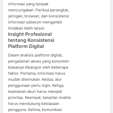
informasi yang tampak
mencurigakan. Periksa perangkat,
jaringan, browser, dan konsistensi
informasi sebelum mengambil
tindakan lebih lanjut.
Insight Profesional
tentang Konsistensi
Platform Digital
Dalam analisis platform digital,
pengalaman akses yang konsisten
biasanya dibangun oleh beberapa
faktor. Pertama, informasi harus
mudah ditemukan. Kedua, alur
penggunaan perlu logis. Ketiga,
keamanan akun harus menjadi
prioritas. Keempat, tampilan mobile
harus mendukung kebiasaan
pengguna. Kelima, komunikasi