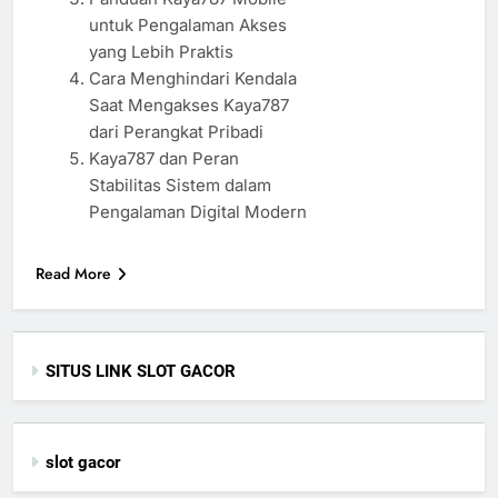
untuk Pengalaman Akses
yang Lebih Praktis
Cara Menghindari Kendala
Saat Mengakses Kaya787
dari Perangkat Pribadi
Kaya787 dan Peran
Stabilitas Sistem dalam
Pengalaman Digital Modern
Read More
SITUS LINK SLOT GACOR
slot gacor