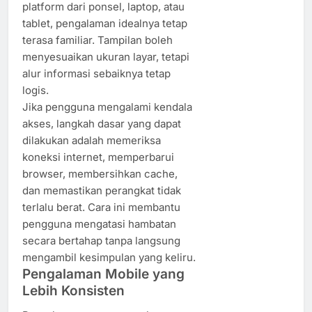
platform dari ponsel, laptop, atau
tablet, pengalaman idealnya tetap
terasa familiar. Tampilan boleh
menyesuaikan ukuran layar, tetapi
alur informasi sebaiknya tetap
logis.
Jika pengguna mengalami kendala
akses, langkah dasar yang dapat
dilakukan adalah memeriksa
koneksi internet, memperbarui
browser, membersihkan cache,
dan memastikan perangkat tidak
terlalu berat. Cara ini membantu
pengguna mengatasi hambatan
secara bertahap tanpa langsung
mengambil kesimpulan yang keliru.
Pengalaman Mobile yang
Lebih Konsisten