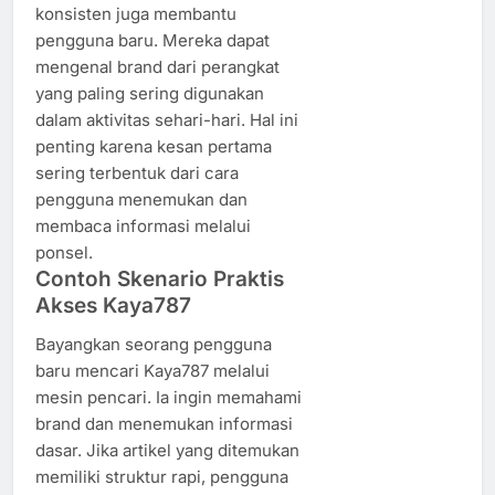
konsisten juga membantu
pengguna baru. Mereka dapat
mengenal brand dari perangkat
yang paling sering digunakan
dalam aktivitas sehari-hari. Hal ini
penting karena kesan pertama
sering terbentuk dari cara
pengguna menemukan dan
membaca informasi melalui
ponsel.
Contoh Skenario Praktis
Akses Kaya787
Bayangkan seorang pengguna
baru mencari Kaya787 melalui
mesin pencari. Ia ingin memahami
brand dan menemukan informasi
dasar. Jika artikel yang ditemukan
memiliki struktur rapi, pengguna