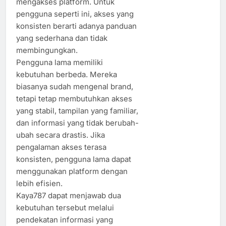
mengakses platform. Untuk
pengguna seperti ini, akses yang
konsisten berarti adanya panduan
yang sederhana dan tidak
membingungkan.
Pengguna lama memiliki
kebutuhan berbeda. Mereka
biasanya sudah mengenal brand,
tetapi tetap membutuhkan akses
yang stabil, tampilan yang familiar,
dan informasi yang tidak berubah-
ubah secara drastis. Jika
pengalaman akses terasa
konsisten, pengguna lama dapat
menggunakan platform dengan
lebih efisien.
Kaya787 dapat menjawab dua
kebutuhan tersebut melalui
pendekatan informasi yang