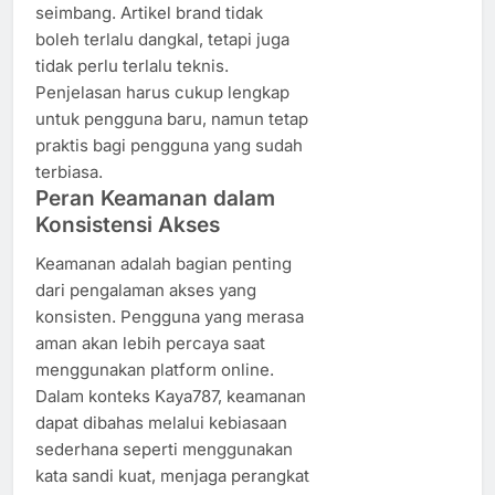
seimbang. Artikel brand tidak
boleh terlalu dangkal, tetapi juga
tidak perlu terlalu teknis.
Penjelasan harus cukup lengkap
untuk pengguna baru, namun tetap
praktis bagi pengguna yang sudah
terbiasa.
Peran Keamanan dalam
Konsistensi Akses
Keamanan adalah bagian penting
dari pengalaman akses yang
konsisten. Pengguna yang merasa
aman akan lebih percaya saat
menggunakan platform online.
Dalam konteks Kaya787, keamanan
dapat dibahas melalui kebiasaan
sederhana seperti menggunakan
kata sandi kuat, menjaga perangkat