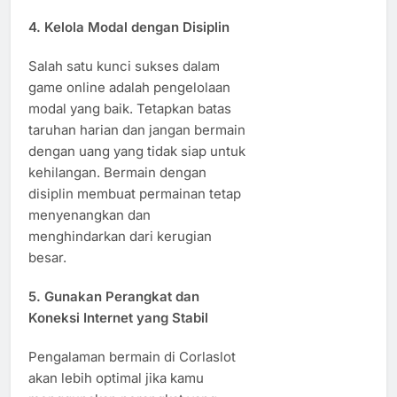
4. Kelola Modal dengan Disiplin
Salah satu kunci sukses dalam
game online adalah pengelolaan
modal yang baik. Tetapkan batas
taruhan harian dan jangan bermain
dengan uang yang tidak siap untuk
kehilangan. Bermain dengan
disiplin membuat permainan tetap
menyenangkan dan
menghindarkan dari kerugian
besar.
5. Gunakan Perangkat dan
Koneksi Internet yang Stabil
Pengalaman bermain di Corlaslot
akan lebih optimal jika kamu