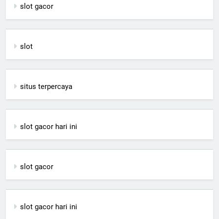
slot gacor
slot
situs terpercaya
slot gacor hari ini
slot gacor
slot gacor hari ini