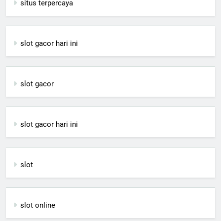
situs terpercaya
slot gacor hari ini
slot gacor
slot gacor hari ini
slot
slot online