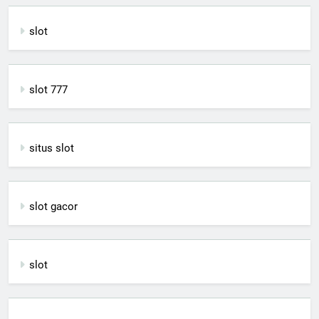
slot
slot 777
situs slot
slot gacor
slot