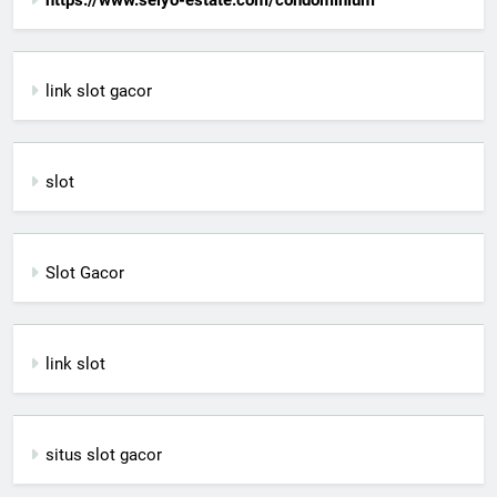
https://www.seiyo-estate.com/condominium
link slot gacor
slot
Slot Gacor
link slot
situs slot gacor