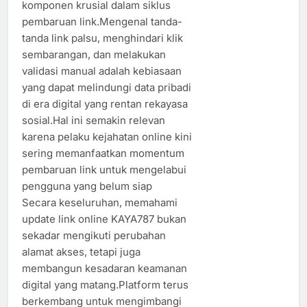
komponen krusial dalam siklus
pembaruan link.Mengenal tanda-
tanda link palsu, menghindari klik
sembarangan, dan melakukan
validasi manual adalah kebiasaan
yang dapat melindungi data pribadi
di era digital yang rentan rekayasa
sosial.Hal ini semakin relevan
karena pelaku kejahatan online kini
sering memanfaatkan momentum
pembaruan link untuk mengelabui
pengguna yang belum siap
Secara keseluruhan, memahami
update link online KAYA787 bukan
sekadar mengikuti perubahan
alamat akses, tetapi juga
membangun kesadaran keamanan
digital yang matang.Platform terus
berkembang untuk mengimbangi