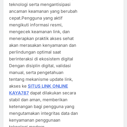
teknologi serta mengantisipasi
ancaman keamanan yang berubah
cepat.Pengguna yang aktif
mengikuti informasi resmi,
mengecek keamanan link, dan
menerapkan praktik akses sehat
akan merasakan kenyamanan dan
perlindungan optimal saat
berinteraksi di ekosistem digital
Dengan disiplin digital, validasi
manual, serta pengetahuan
tentang mekanisme update link,
akses ke
SITUS LINK ONLINE
KAYA787
dapat dilakukan secara
stabil dan aman, memberikan
ketenangan bagi pengguna yang
mengutamakan integritas data dan
kenyamanan penggunaan
teknologi modern