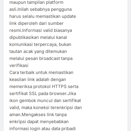
maupun tampilan platform
asli.Inilah sebabnya pengguna
harus selalu memastikan update
link diperoleh dari sumber
resmi.Informasi valid biasanya
dipublikasikan melalui kanal
komunikasi terpercaya, bukan
tautan acak yang ditemukan
melalui pesan broadcast tanpa
verifikasi
Cara terbaik untuk memastikan
keaslian link adalah dengan
memeriksa protokol HTTPS serta
sertifikat SSL pada browser.Jika
ikon gembok muncul dan sertifikat
valid, maka koneksi terenkripsi dan
aman.Mengakses link tanpa
enkripsi dapat menyebabkan
informasi login atau data pribadi