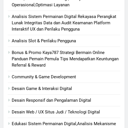
Operasional,Optimasi Layanan
Analisis Sistem Permainan Digital Rekayasa Perangkat
Lunak Integritas Data dan Audit Keamanan Platform
Interaktif UX dan Perilaku Pengguna
Analisis Slot & Perilaku Pengguna
Bonus & Promo Kaya787 Strategi Bermain Online
Panduan Pemain Pemula Tips Mendapatkan Keuntungan
Referral & Reward
Community & Game Development
Desain Game & Interaksi Digital
Desain Responsif dan Pengalaman Digital
Desain Web / UX Situs Judi / Teknologi Digital
Edukasi Sistem Permainan Digital,Analisis Mekanisme