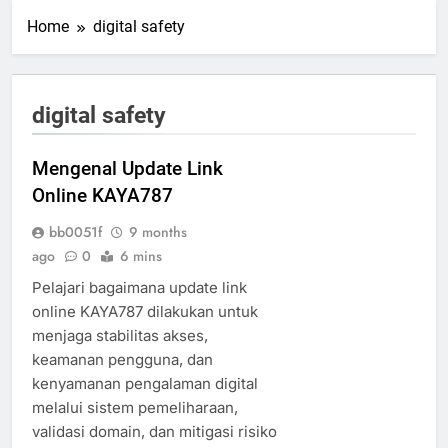
Home
digital safety
digital safety
Mengenal Update Link
Online KAYA787
bb0051f
9 months
ago
0
6 mins
Pelajari bagaimana update link
online KAYA787 dilakukan untuk
menjaga stabilitas akses,
keamanan pengguna, dan
kenyamanan pengalaman digital
melalui sistem pemeliharaan,
validasi domain, dan mitigasi risiko