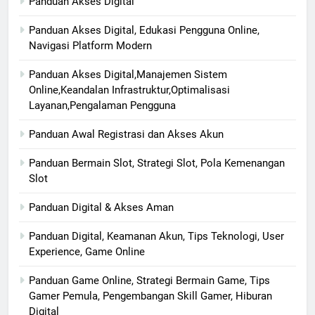
Panduan Akses Digital
Panduan Akses Digital, Edukasi Pengguna Online,
Navigasi Platform Modern
Panduan Akses Digital,Manajemen Sistem
Online,Keandalan Infrastruktur,Optimalisasi
Layanan,Pengalaman Pengguna
Panduan Awal Registrasi dan Akses Akun
Panduan Bermain Slot, Strategi Slot, Pola Kemenangan
Slot
Panduan Digital & Akses Aman
Panduan Digital, Keamanan Akun, Tips Teknologi, User
Experience, Game Online
Panduan Game Online, Strategi Bermain Game, Tips
Gamer Pemula, Pengembangan Skill Gamer, Hiburan
Digital