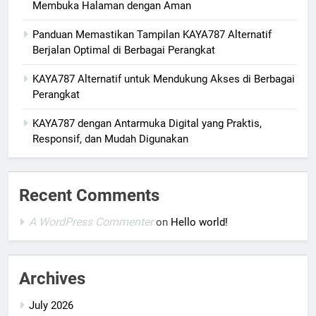
Membuka Halaman dengan Aman
Panduan Memastikan Tampilan KAYA787 Alternatif
Berjalan Optimal di Berbagai Perangkat
KAYA787 Alternatif untuk Mendukung Akses di Berbagai
Perangkat
KAYA787 dengan Antarmuka Digital yang Praktis,
Responsif, dan Mudah Digunakan
Recent Comments
A WordPress Commenter
on
Hello world!
Archives
July 2026