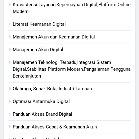
Konsistensi Layanan,Kepercayaan Digital,Platform Online
Modern
Literasi Keamanan Digital
Manajemen Akun dan Keamanan Digital
Manajemen Akun Digital
Manajemen Teknologi Terpadu,Integrasi Sistem
Digital,Stabilitas Platform Modern,Pengalaman Pengguna
Berkelanjutan
Olahraga, Sepak Bola, Industri Taruhan
Optimasi Antarmuka Digital
Panduan Akses Brand Digital
Panduan Akses Cepat & Keamanan Akun