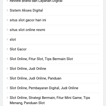
Review Brand dan Layanan Digital
Sistem Akses Digital
situs slot gacor hari ini
situs slot online resmi
slot
Slot Gacor
Slot Online, Fitur Slot, Tips Bermain Slot
Slot Online, Judi Online
Slot Online, Judi Online, Panduan
Slot Online, Pembayaran Digital, Judi Online
Slot Online, Strategi Bermain, Fitur Mini Game, Tips
Menang, Panduan Slot