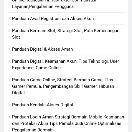
Layanan,Pengalaman Pengguna
Panduan Awal Registrasi dan Akses Akun
Panduan Bermain Slot, Strategi Slot, Pola Kemenangan
Slot
Panduan Digital & Akses Aman
Panduan Digital, Keamanan Akun, Tips Teknologi, User
Experience, Game Online
Panduan Game Online, Strategi Bermain Game, Tips
Gamer Pemula, Pengembangan Skill Gamer, Hiburan
Digital
Panduan Kendala Akses Digital
Panduan Login Aman Strategi Bermain Mobile Keamanan
dan Proteksi Akun Tips Pemula Judi Online Optimalisasi
Pengalaman Bermain