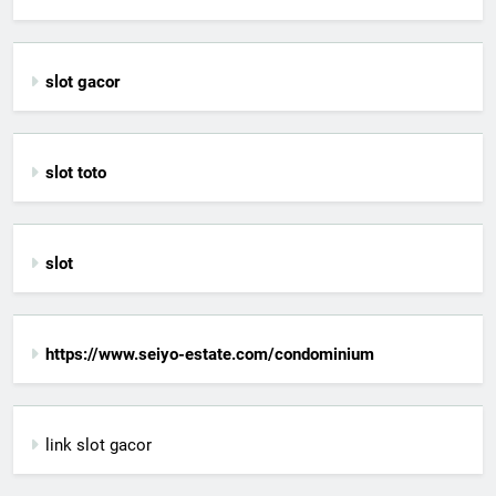
slot gacor
slot toto
slot
https://www.seiyo-estate.com/condominium
link slot gacor