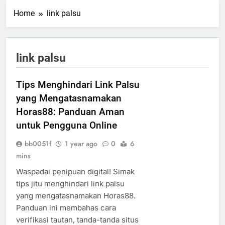
Home
link palsu
link palsu
Tips Menghindari Link Palsu
yang Mengatasnamakan
Horas88: Panduan Aman
untuk Pengguna Online
bb0051f
1 year ago
0
6
mins
Waspadai penipuan digital! Simak
tips jitu menghindari link palsu
yang mengatasnamakan Horas88.
Panduan ini membahas cara
verifikasi tautan, tanda-tanda situs