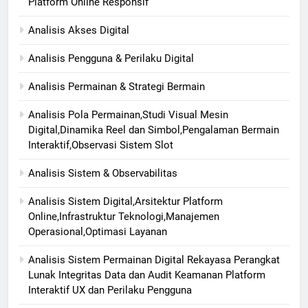
Platform Online Responsif
Analisis Akses Digital
Analisis Pengguna & Perilaku Digital
Analisis Permainan & Strategi Bermain
Analisis Pola Permainan,Studi Visual Mesin
Digital,Dinamika Reel dan Simbol,Pengalaman Bermain
Interaktif,Observasi Sistem Slot
Analisis Sistem & Observabilitas
Analisis Sistem Digital,Arsitektur Platform
Online,Infrastruktur Teknologi,Manajemen
Operasional,Optimasi Layanan
Analisis Sistem Permainan Digital Rekayasa Perangkat
Lunak Integritas Data dan Audit Keamanan Platform
Interaktif UX dan Perilaku Pengguna