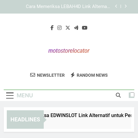
Skip
Panduan Memastikan Tampilan KAYA787
to
Alternatif Berjalan Optimal di Berbagai Perangkat
content
KAYA787 Alternatif untuk Mendukung Akses di
Berbagai Perangkat
Panduan Memeriksa EDWINSLOT Link Alternatif
untuk Pengguna Android dan iPhone dengan
Aman
Cara Memeriksa LEBAH4D Link Alternatif
sebelum Membuka Halaman dengan Aman
Panduan Memastikan Tampilan KAYA787
Alternatif Berjalan Optimal di Berbagai Perangkat
Moto Store
Cari Dealer Motor Terdekat Dan Temukan
KAYA787 Alternatif untuk Mendukung Akses di
NEWSLETTER
RANDOM NEWS
Locator
Berbagai Perangkat
Pilihan Motor Terbaik Di Moto Store Locator.
MENU
nduan Memeriksa EDWINSLOT Link Alternatif untuk Penggun
HEADLINES
Weeks Ago