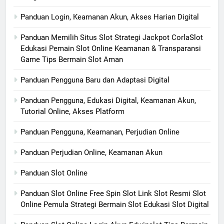
Panduan Login, Keamanan Akun, Akses Harian Digital
Panduan Memilih Situs Slot Strategi Jackpot CorlaSlot
Edukasi Pemain Slot Online Keamanan & Transparansi
Game Tips Bermain Slot Aman
Panduan Pengguna Baru dan Adaptasi Digital
Panduan Pengguna, Edukasi Digital, Keamanan Akun,
Tutorial Online, Akses Platform
Panduan Pengguna, Keamanan, Perjudian Online
Panduan Perjudian Online, Keamanan Akun
Panduan Slot Online
Panduan Slot Online Free Spin Slot Link Slot Resmi Slot
Online Pemula Strategi Bermain Slot Edukasi Slot Digital