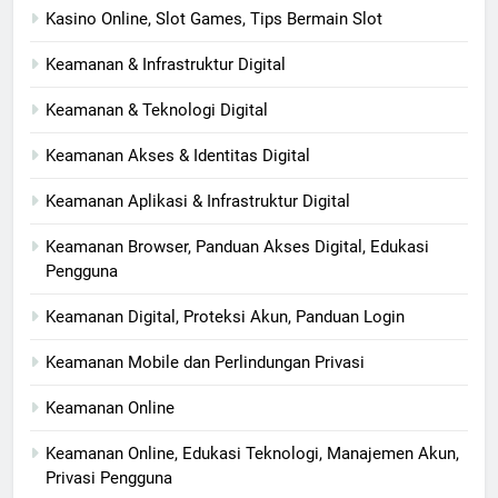
Kasino Online, Slot Games, Tips Bermain Slot
Keamanan & Infrastruktur Digital
Keamanan & Teknologi Digital
Keamanan Akses & Identitas Digital
Keamanan Aplikasi & Infrastruktur Digital
Keamanan Browser, Panduan Akses Digital, Edukasi
Pengguna
Keamanan Digital, Proteksi Akun, Panduan Login
Keamanan Mobile dan Perlindungan Privasi
Keamanan Online
Keamanan Online, Edukasi Teknologi, Manajemen Akun,
Privasi Pengguna