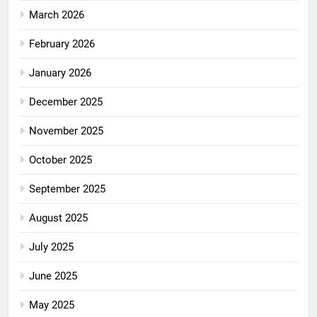
March 2026
February 2026
January 2026
December 2025
November 2025
October 2025
September 2025
August 2025
July 2025
June 2025
May 2025