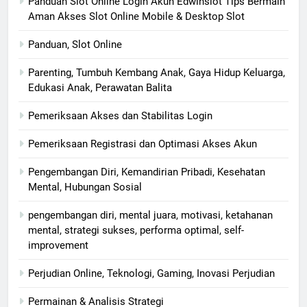
Panduan Slot Online Login Akun Edwinslot Tips Bermain
Aman Akses Slot Online Mobile & Desktop Slot
Panduan, Slot Online
Parenting, Tumbuh Kembang Anak, Gaya Hidup Keluarga,
Edukasi Anak, Perawatan Balita
Pemeriksaan Akses dan Stabilitas Login
Pemeriksaan Registrasi dan Optimasi Akses Akun
Pengembangan Diri, Kemandirian Pribadi, Kesehatan
Mental, Hubungan Sosial
pengembangan diri, mental juara, motivasi, ketahanan
mental, strategi sukses, performa optimal, self-
improvement
Perjudian Online, Teknologi, Gaming, Inovasi Perjudian
Permainan & Analisis Strategi