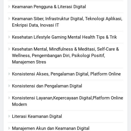
Keamanan Pengguna & Literasi Digital
Keamanan Siber, Infrastruktur Digital, Teknologi Aplikasi,
Enkripsi Data, Inovasi IT
Kesehatan Lifestyle Gaming Mental Health Tips & Trik
Kesehatan Mental, Mindfulness & Meditasi, Self-Care &
Wellness, Pengembangan Diri, Psikologi Positif,
Manajemen Stres
Konsistensi Akses, Pengalaman Digital, Platform Online
Konsistensi dan Pengalaman Digital
Konsistensi Layanan,Kepercayaan Digital,Platform Online
Modern
Literasi Keamanan Digital
Manajemen Akun dan Keamanan Digital