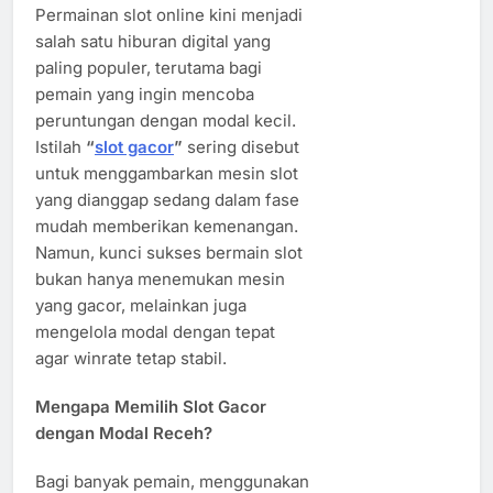
Permainan slot online kini menjadi
salah satu hiburan digital yang
paling populer, terutama bagi
pemain yang ingin mencoba
peruntungan dengan modal kecil.
Istilah
“
slot gacor
”
sering disebut
untuk menggambarkan mesin slot
yang dianggap sedang dalam fase
mudah memberikan kemenangan.
Namun, kunci sukses bermain slot
bukan hanya menemukan mesin
yang gacor, melainkan juga
mengelola modal dengan tepat
agar winrate tetap stabil.
Mengapa Memilih Slot Gacor
dengan Modal Receh?
Bagi banyak pemain, menggunakan