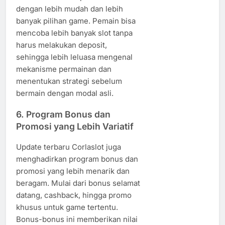
dengan lebih mudah dan lebih
banyak pilihan game. Pemain bisa
mencoba lebih banyak slot tanpa
harus melakukan deposit,
sehingga lebih leluasa mengenal
mekanisme permainan dan
menentukan strategi sebelum
bermain dengan modal asli.
6. Program Bonus dan
Promosi yang Lebih Variatif
Update terbaru Corlaslot juga
menghadirkan program bonus dan
promosi yang lebih menarik dan
beragam. Mulai dari bonus selamat
datang, cashback, hingga promo
khusus untuk game tertentu.
Bonus-bonus ini memberikan nilai