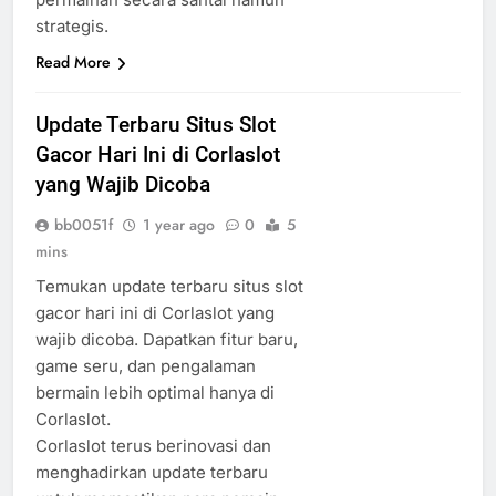
strategis.
Read More
Update Terbaru Situs Slot
Gacor Hari Ini di Corlaslot
yang Wajib Dicoba
bb0051f
1 year ago
0
5
mins
Temukan update terbaru situs slot
gacor hari ini di Corlaslot yang
wajib dicoba. Dapatkan fitur baru,
game seru, dan pengalaman
bermain lebih optimal hanya di
Corlaslot.
Corlaslot terus berinovasi dan
menghadirkan update terbaru