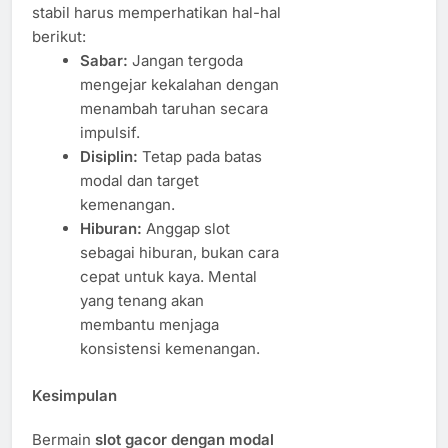
stabil harus memperhatikan hal-hal
berikut:
Sabar:
Jangan tergoda
mengejar kekalahan dengan
menambah taruhan secara
impulsif.
Disiplin:
Tetap pada batas
modal dan target
kemenangan.
Hiburan:
Anggap slot
sebagai hiburan, bukan cara
cepat untuk kaya. Mental
yang tenang akan
membantu menjaga
konsistensi kemenangan.
Kesimpulan
Bermain
slot gacor dengan modal