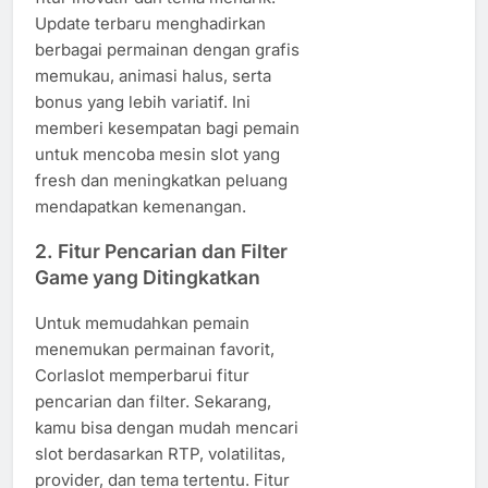
Update terbaru menghadirkan
berbagai permainan dengan grafis
memukau, animasi halus, serta
bonus yang lebih variatif. Ini
memberi kesempatan bagi pemain
untuk mencoba mesin slot yang
fresh dan meningkatkan peluang
mendapatkan kemenangan.
2. Fitur Pencarian dan Filter
Game yang Ditingkatkan
Untuk memudahkan pemain
menemukan permainan favorit,
Corlaslot memperbarui fitur
pencarian dan filter. Sekarang,
kamu bisa dengan mudah mencari
slot berdasarkan RTP, volatilitas,
provider, dan tema tertentu. Fitur