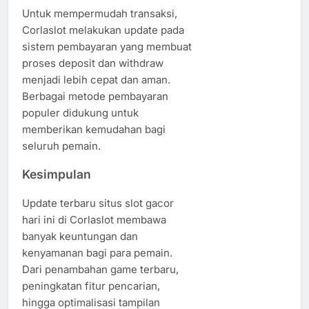
Untuk mempermudah transaksi,
Corlaslot melakukan update pada
sistem pembayaran yang membuat
proses deposit dan withdraw
menjadi lebih cepat dan aman.
Berbagai metode pembayaran
populer didukung untuk
memberikan kemudahan bagi
seluruh pemain.
Kesimpulan
Update terbaru situs slot gacor
hari ini di Corlaslot membawa
banyak keuntungan dan
kenyamanan bagi para pemain.
Dari penambahan game terbaru,
peningkatan fitur pencarian,
hingga optimalisasi tampilan