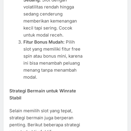
volatilitas rendah hingga
sedang cenderung
memberikan kemenangan
kecil tapi sering. Cocok
untuk modal receh.
Fitur Bonus Mudah:
Pilih
slot yang memiliki fitur free
spin atau bonus mini, karena
ini bisa menambah peluang
menang tanpa menambah
modal.
Strategi Bermain untuk Winrate
Stabil
Selain memilih slot yang tepat,
strategi bermain juga berperan
penting. Berikut beberapa strategi