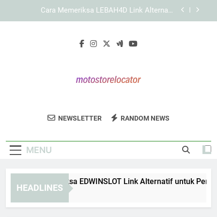
Skip
Panduan Memastikan Tampilan KAYA787
to
Alternatif Berjalan Optimal di Berbagai Perangkat
content
KAYA787 Alternatif untuk Mendukung Akses di
Berbagai Perangkat
Panduan Memeriksa EDWINSLOT Link Alternatif
untuk Pengguna Android dan iPhone dengan
Aman
Cara Memeriksa LEBAH4D Link Alternatif
sebelum Membuka Halaman dengan Aman
Panduan Memastikan Tampilan KAYA787
Alternatif Berjalan Optimal di Berbagai Perangkat
Moto Store
Cari Dealer Motor Terdekat Dan Temukan
KAYA787 Alternatif untuk Mendukung Akses di
NEWSLETTER
RANDOM NEWS
Locator
Berbagai Perangkat
Pilihan Motor Terbaik Di Moto Store Locator.
MENU
nduan Memeriksa EDWINSLOT Link Alternatif untuk Penggun
HEADLINES
Weeks Ago