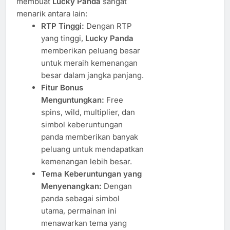
membuat
Lucky Panda
sangat
menarik antara lain:
RTP Tinggi:
Dengan RTP
yang tinggi,
Lucky Panda
memberikan peluang besar
untuk meraih kemenangan
besar dalam jangka panjang.
Fitur Bonus
Menguntungkan:
Free
spins, wild, multiplier, dan
simbol keberuntungan
panda memberikan banyak
peluang untuk mendapatkan
kemenangan lebih besar.
Tema Keberuntungan yang
Menyenangkan:
Dengan
panda sebagai simbol
utama, permainan ini
menawarkan tema yang