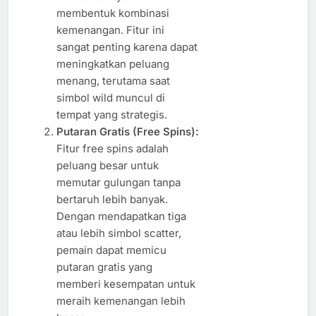
membentuk kombinasi
kemenangan. Fitur ini
sangat penting karena dapat
meningkatkan peluang
menang, terutama saat
simbol wild muncul di
tempat yang strategis.
Putaran Gratis (Free Spins):
Fitur free spins adalah
peluang besar untuk
memutar gulungan tanpa
bertaruh lebih banyak.
Dengan mendapatkan tiga
atau lebih simbol scatter,
pemain dapat memicu
putaran gratis yang
memberi kesempatan untuk
meraih kemenangan lebih