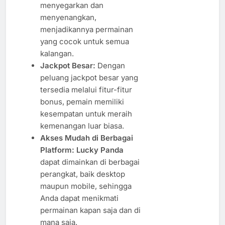
menyegarkan dan
menyenangkan,
menjadikannya permainan
yang cocok untuk semua
kalangan.
Jackpot Besar:
Dengan
peluang jackpot besar yang
tersedia melalui fitur-fitur
bonus, pemain memiliki
kesempatan untuk meraih
kemenangan luar biasa.
Akses Mudah di Berbagai
Platform:
Lucky Panda
dapat dimainkan di berbagai
perangkat, baik desktop
maupun mobile, sehingga
Anda dapat menikmati
permainan kapan saja dan di
mana saja.