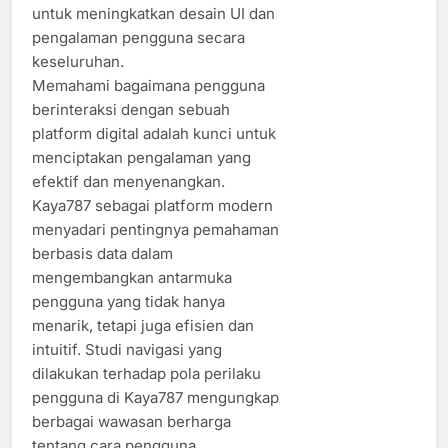
untuk meningkatkan desain UI dan
pengalaman pengguna secara
keseluruhan.
Memahami bagaimana pengguna
berinteraksi dengan sebuah
platform digital adalah kunci untuk
menciptakan pengalaman yang
efektif dan menyenangkan.
Kaya787 sebagai platform modern
menyadari pentingnya pemahaman
berbasis data dalam
mengembangkan antarmuka
pengguna yang tidak hanya
menarik, tetapi juga efisien dan
intuitif. Studi navigasi yang
dilakukan terhadap pola perilaku
pengguna di Kaya787 mengungkap
berbagai wawasan berharga
tentang cara pengguna