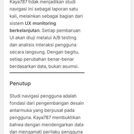
Kaya787 tidak menjadikan studi
navigasi ini sebagai laporan satu
kali, melainkan sebagai bagian dari
sistem
UX monitoring
berkelanjutan
. Setiap pembaruan
UI akan diuji melalui A/B testing
dan analisis interaksi pengguna
secara langsung. Dengan begitu,
setiap perubahan benar-benar
berdasarkan data, bukan asumsi.
Penutup
Studi navigasi pengguna adalah
fondasi dari pengembangan desain
antarmuka yang berpusat pada
pengguna. Kaya787 membuktikan
bahwa dengan mendengarkan data
dan mengamati perilaku pengguna