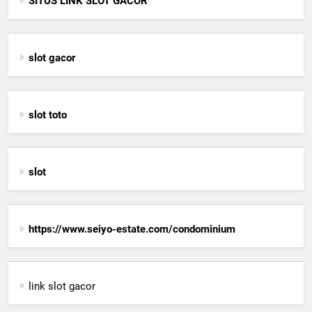
SITUS LINK SLOT GACOR
slot gacor
slot toto
slot
https://www.seiyo-estate.com/condominium
link slot gacor