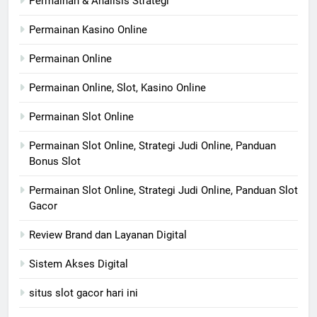
Permainan & Analisis Strategi
Permainan Kasino Online
Permainan Online
Permainan Online, Slot, Kasino Online
Permainan Slot Online
Permainan Slot Online, Strategi Judi Online, Panduan
Bonus Slot
Permainan Slot Online, Strategi Judi Online, Panduan Slot
Gacor
Review Brand dan Layanan Digital
Sistem Akses Digital
situs slot gacor hari ini