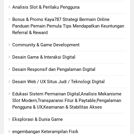
Analisis Slot & Perilaku Pengguna
Bonus & Promo Kaya787 Strategi Bermain Online
Panduan Pemain Pemula Tips Mendapatkan Keuntungan
Referral & Reward
Community & Game Development
Desain Game & Interaksi Digital
Desain Responsif dan Pengalaman Digital
Desain Web / UX Situs Judi / Teknologi Digital
Edukasi Sistem Permainan Digital,Analisis Mekanisme
Slot Modern,Transparansi Fitur & Paytable,Pengalaman
Pengguna & UX,Keamanan & Stabilitas Akses
Eksplorasi & Dunia Game
engembangan Keterampilan Fisik