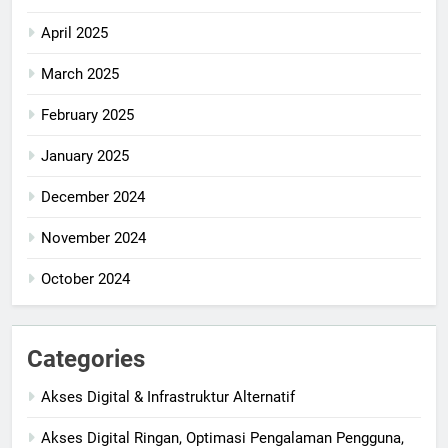
April 2025
March 2025
February 2025
January 2025
December 2024
November 2024
October 2024
Categories
Akses Digital & Infrastruktur Alternatif
Akses Digital Ringan, Optimasi Pengalaman Pengguna,