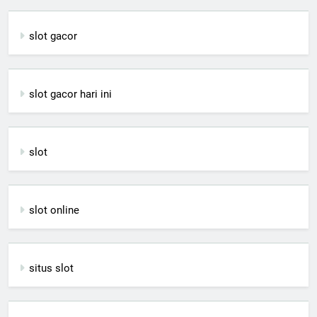
slot gacor
slot gacor hari ini
slot
slot online
situs slot