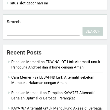
situs slot gacor hari ini
Search
SEARCH
Recent Posts
Panduan Memeriksa EDWINSLOT Link Alternatif untuk
Pengguna Android dan iPhone dengan Aman
Cara Memeriksa LEBAH4D Link Alternatif sebelum
Membuka Halaman dengan Aman
Panduan Memastikan Tampilan KAYA787 Alternatif
Berjalan Optimal di Berbagai Perangkat
KAYA787 Alternatif untuk Mendukung Akses di Berbagai