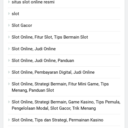
situs slot online resmi
slot
Slot Gacor
Slot Online, Fitur Slot, Tips Bermain Slot
Slot Online, Judi Online
Slot Online, Judi Online, Panduan
Slot Online, Pembayaran Digital, Judi Online
Slot Online, Strategi Bermain, Fitur Mini Game, Tips
Menang, Panduan Slot
Slot Online, Strategi Bermain, Game Kasino, Tips Pemula,
Pengelolaan Modal, Slot Gacor, Trik Menang
Slot Online, Tips dan Strategi, Permainan Kasino