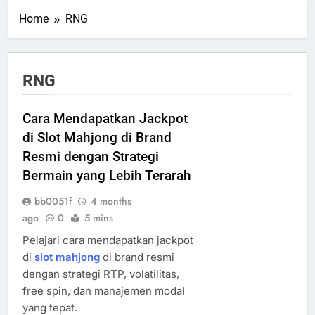
Home
RNG
RNG
Cara Mendapatkan Jackpot
di Slot Mahjong di Brand
Resmi dengan Strategi
Bermain yang Lebih Terarah
bb0051f
4 months
ago
0
5 mins
Pelajari cara mendapatkan jackpot
di
slot mahjong
di brand resmi
dengan strategi RTP, volatilitas,
free spin, dan manajemen modal
yang tepat.