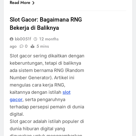
Read More
Slot Gacor: Bagaimana RNG
Bekerja di Baliknya
bb0051f
12 months
ago
0
5 mins
Slot gacor sering dikaitkan dengan
keberuntungan, tetapi di baliknya
ada sistem bernama RNG (Random
Number Generator). Artikel ini
mengulas cara kerja RNG,
kaitannya dengan istilah
slot
gacor
, serta pengaruhnya
terhadap persepsi pemain di dunia
digital.
Slot gacor adalah istilah populer di
dunia hiburan digital yang
digunakan untuk menggambarkan