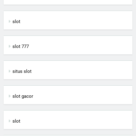
slot
slot 777
situs slot
slot gacor
slot