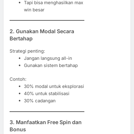
Tapi bisa menghasilkan max
win besar
2. Gunakan Modal Secara
Bertahap
Strategi penting:
Jangan langsung all-in
Gunakan sistem bertahap
Contoh:
30% modal untuk eksplorasi
40% untuk stabilisasi
30% cadangan
3. Manfaatkan Free Spin dan
Bonus