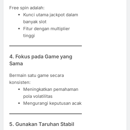
Free spin adalah:
Kunci utama jackpot dalam
banyak slot
Fitur dengan multiplier
tinggi
4. Fokus pada Game yang
Sama
Bermain satu game secara
konsisten:
Meningkatkan pemahaman
pola volatilitas
Mengurangi keputusan acak
5. Gunakan Taruhan Stabil