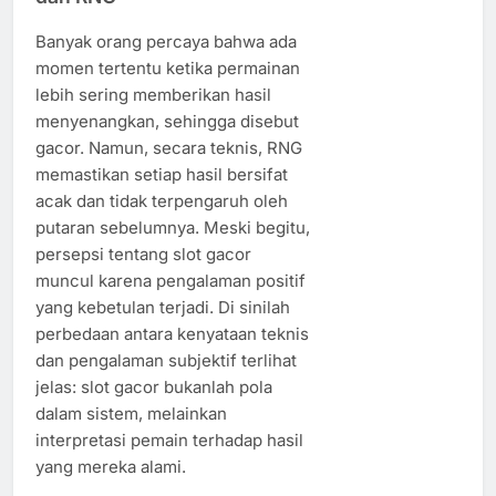
Banyak orang percaya bahwa ada
momen tertentu ketika permainan
lebih sering memberikan hasil
menyenangkan, sehingga disebut
gacor. Namun, secara teknis, RNG
memastikan setiap hasil bersifat
acak dan tidak terpengaruh oleh
putaran sebelumnya. Meski begitu,
persepsi tentang slot gacor
muncul karena pengalaman positif
yang kebetulan terjadi. Di sinilah
perbedaan antara kenyataan teknis
dan pengalaman subjektif terlihat
jelas: slot gacor bukanlah pola
dalam sistem, melainkan
interpretasi pemain terhadap hasil
yang mereka alami.