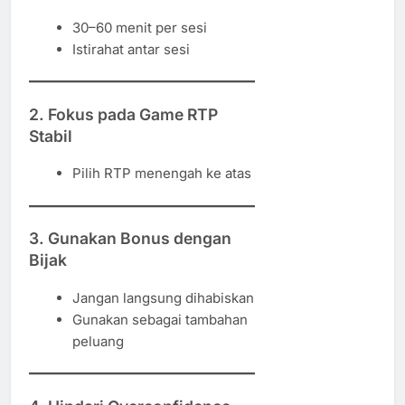
30–60 menit per sesi
Istirahat antar sesi
2. Fokus pada Game RTP
Stabil
Pilih RTP menengah ke atas
3. Gunakan Bonus dengan
Bijak
Jangan langsung dihabiskan
Gunakan sebagai tambahan
peluang