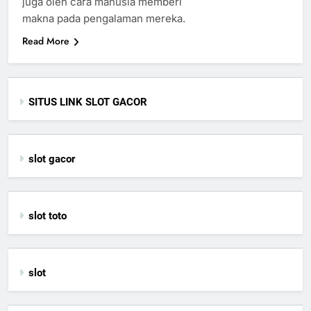
juga oleh cara manusia memberi
makna pada pengalaman mereka.
Read More
SITUS LINK SLOT GACOR
slot gacor
slot toto
slot