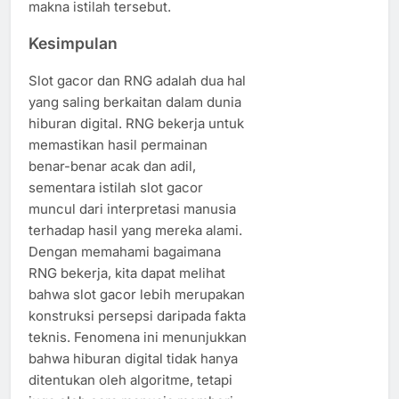
makna istilah tersebut.
Kesimpulan
Slot gacor dan RNG adalah dua hal
yang saling berkaitan dalam dunia
hiburan digital. RNG bekerja untuk
memastikan hasil permainan
benar-benar acak dan adil,
sementara istilah slot gacor
muncul dari interpretasi manusia
terhadap hasil yang mereka alami.
Dengan memahami bagaimana
RNG bekerja, kita dapat melihat
bahwa slot gacor lebih merupakan
konstruksi persepsi daripada fakta
teknis. Fenomena ini menunjukkan
bahwa hiburan digital tidak hanya
ditentukan oleh algoritme, tetapi