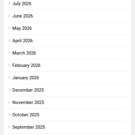
July 2026
June 2026
May 2026
April 2026
March 2026
February 2026
January 2026
December 2025
November 2025
October 2025
September 2025