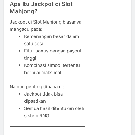
Apa Itu Jackpot di Slot
Mahjong?
Jackpot di Slot Mahjong biasanya
mengacu pada:
Kemenangan besar dalam
satu sesi
Fitur bonus dengan payout
tinggi
Kombinasi simbol tertentu
bernilai maksimal
Namun penting dipahami:
Jackpot tidak bisa
dipastikan
Semua hasil ditentukan oleh
sistem RNG