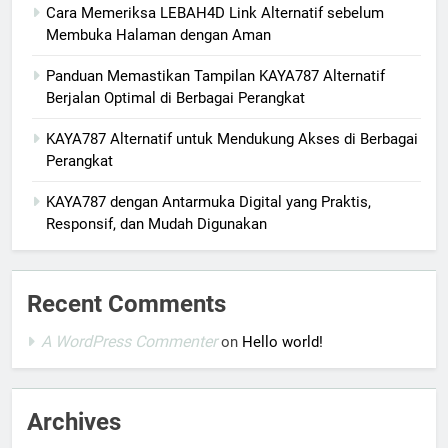
Cara Memeriksa LEBAH4D Link Alternatif sebelum
Membuka Halaman dengan Aman
Panduan Memastikan Tampilan KAYA787 Alternatif
Berjalan Optimal di Berbagai Perangkat
KAYA787 Alternatif untuk Mendukung Akses di Berbagai
Perangkat
KAYA787 dengan Antarmuka Digital yang Praktis,
Responsif, dan Mudah Digunakan
Recent Comments
A WordPress Commenter
on
Hello world!
Archives