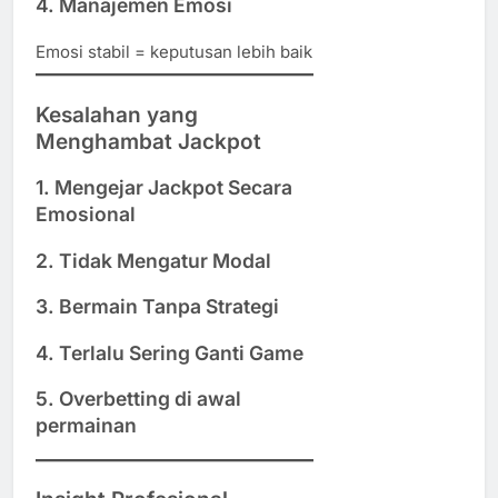
4. Manajemen Emosi
Emosi stabil = keputusan lebih baik
Kesalahan yang
Menghambat Jackpot
1. Mengejar Jackpot Secara
Emosional
2. Tidak Mengatur Modal
3. Bermain Tanpa Strategi
4. Terlalu Sering Ganti Game
5. Overbetting di awal
permainan