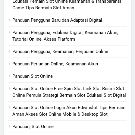
Edukasi Pemain Slot Online Keamanan & Transparansi
Game Tips Bermain Slot Aman
Panduan Pengguna Baru dan Adaptasi Digital
Panduan Pengguna, Edukasi Digital, Keamanan Akun,
Tutorial Online, Akses Platform
Panduan Pengguna, Keamanan, Perjudian Online
Panduan Perjudian Online, Keamanan Akun
Panduan Slot Online
Panduan Slot Online Free Spin Slot Link Slot Resmi Slot
Online Pemula Strategi Bermain Slot Edukasi Slot Digital
Panduan Slot Online Login Akun Edwinslot Tips Bermain
Aman Akses Slot Online Mobile & Desktop Slot
Panduan, Slot Online