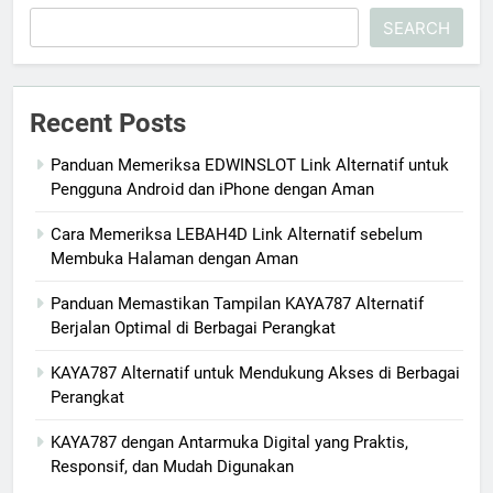
SEARCH
Recent Posts
Panduan Memeriksa EDWINSLOT Link Alternatif untuk
Pengguna Android dan iPhone dengan Aman
Cara Memeriksa LEBAH4D Link Alternatif sebelum
Membuka Halaman dengan Aman
Panduan Memastikan Tampilan KAYA787 Alternatif
Berjalan Optimal di Berbagai Perangkat
KAYA787 Alternatif untuk Mendukung Akses di Berbagai
Perangkat
KAYA787 dengan Antarmuka Digital yang Praktis,
Responsif, dan Mudah Digunakan