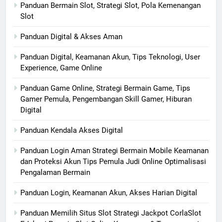
Panduan Bermain Slot, Strategi Slot, Pola Kemenangan
Slot
Panduan Digital & Akses Aman
Panduan Digital, Keamanan Akun, Tips Teknologi, User
Experience, Game Online
Panduan Game Online, Strategi Bermain Game, Tips
Gamer Pemula, Pengembangan Skill Gamer, Hiburan
Digital
Panduan Kendala Akses Digital
Panduan Login Aman Strategi Bermain Mobile Keamanan
dan Proteksi Akun Tips Pemula Judi Online Optimalisasi
Pengalaman Bermain
Panduan Login, Keamanan Akun, Akses Harian Digital
Panduan Memilih Situs Slot Strategi Jackpot CorlaSlot