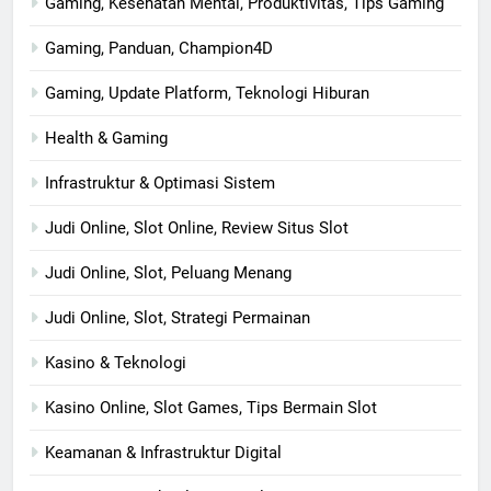
Gaming, Kesehatan Mental, Produktivitas, Tips Gaming
Gaming, Panduan, Champion4D
Gaming, Update Platform, Teknologi Hiburan
Health & Gaming
Infrastruktur & Optimasi Sistem
Judi Online, Slot Online, Review Situs Slot
Judi Online, Slot, Peluang Menang
Judi Online, Slot, Strategi Permainan
Kasino & Teknologi
Kasino Online, Slot Games, Tips Bermain Slot
Keamanan & Infrastruktur Digital