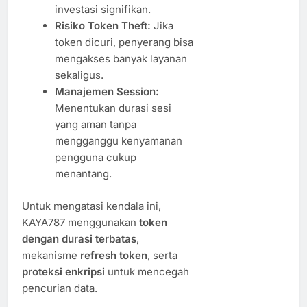
investasi signifikan.
Risiko Token Theft:
Jika
token dicuri, penyerang bisa
mengakses banyak layanan
sekaligus.
Manajemen Session:
Menentukan durasi sesi
yang aman tanpa
mengganggu kenyamanan
pengguna cukup
menantang.
Untuk mengatasi kendala ini,
KAYA787 menggunakan
token
dengan durasi terbatas
,
mekanisme
refresh token
, serta
proteksi enkripsi
untuk mencegah
pencurian data.