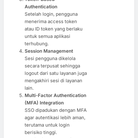
Authentication
Setelah login, pengguna
menerima access token
atau ID token yang berlaku
untuk semua aplikasi
terhubung.
Session Management
Sesi pengguna dikelola
secara terpusat sehingga
logout dari satu layanan juga
mengakhiri sesi di layanan
lain.
Multi-Factor Authentication
(MFA) Integration
SSO dipadukan dengan MFA
agar autentikasi lebih aman,
terutama untuk login
berisiko tinggi.