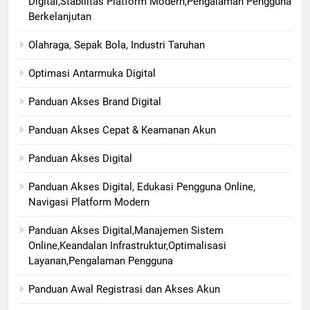
Digital,Stabilitas Platform Modern,Pengalaman Pengguna
Berkelanjutan
Olahraga, Sepak Bola, Industri Taruhan
Optimasi Antarmuka Digital
Panduan Akses Brand Digital
Panduan Akses Cepat & Keamanan Akun
Panduan Akses Digital
Panduan Akses Digital, Edukasi Pengguna Online,
Navigasi Platform Modern
Panduan Akses Digital,Manajemen Sistem
Online,Keandalan Infrastruktur,Optimalisasi
Layanan,Pengalaman Pengguna
Panduan Awal Registrasi dan Akses Akun