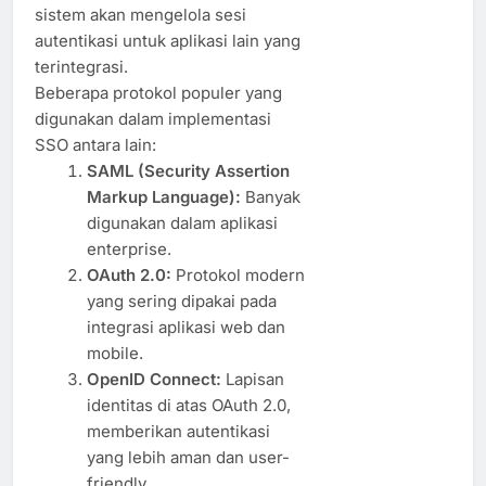
sistem akan mengelola sesi
autentikasi untuk aplikasi lain yang
terintegrasi.
Beberapa protokol populer yang
digunakan dalam implementasi
SSO antara lain:
SAML (Security Assertion
Markup Language):
Banyak
digunakan dalam aplikasi
enterprise.
OAuth 2.0:
Protokol modern
yang sering dipakai pada
integrasi aplikasi web dan
mobile.
OpenID Connect:
Lapisan
identitas di atas OAuth 2.0,
memberikan autentikasi
yang lebih aman dan user-
friendly.