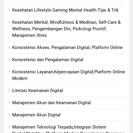
Kesehatan Lifestyle Gaming Mental Health Tips & Trik
Kesehatan Mental, Mindfulness & Meditasi, Self-Care &
Wellness, Pengembangan Diri, Psikologi Positif,
Manajemen Stres
Konsistensi Akses, Pengalaman Digital, Platform Online
Konsistensi dan Pengalaman Digital
Konsistensi Layanan,Kepercayaan Digital,Platform Online
Modern
Literasi Keamanan Digital
Manajemen Akun dan Keamanan Digital
Manajemen Akun Digital
Manajemen Teknologi Terpadu,Integrasi Sistem