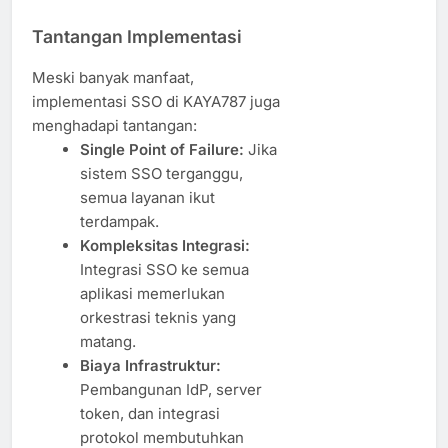
Tantangan Implementasi
Meski banyak manfaat,
implementasi SSO di KAYA787 juga
menghadapi tantangan:
Single Point of Failure:
Jika
sistem SSO terganggu,
semua layanan ikut
terdampak.
Kompleksitas Integrasi:
Integrasi SSO ke semua
aplikasi memerlukan
orkestrasi teknis yang
matang.
Biaya Infrastruktur:
Pembangunan IdP, server
token, dan integrasi
protokol membutuhkan