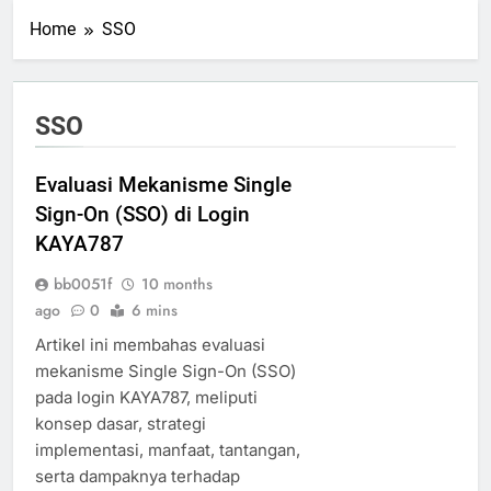
Home
SSO
SSO
Evaluasi Mekanisme Single
Sign-On (SSO) di Login
KAYA787
bb0051f
10 months
ago
0
6 mins
Artikel ini membahas evaluasi
mekanisme Single Sign-On (SSO)
pada login KAYA787, meliputi
konsep dasar, strategi
implementasi, manfaat, tantangan,
serta dampaknya terhadap