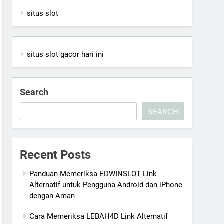
situs slot
situs slot gacor hari ini
Search
SEARCH
Recent Posts
Panduan Memeriksa EDWINSLOT Link
Alternatif untuk Pengguna Android dan iPhone
dengan Aman
Cara Memeriksa LEBAH4D Link Alternatif