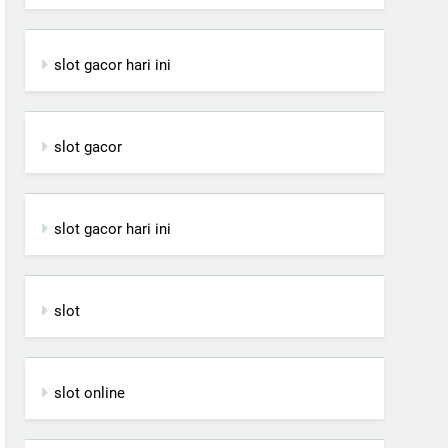
slot gacor hari ini
slot gacor
slot gacor hari ini
slot
slot online