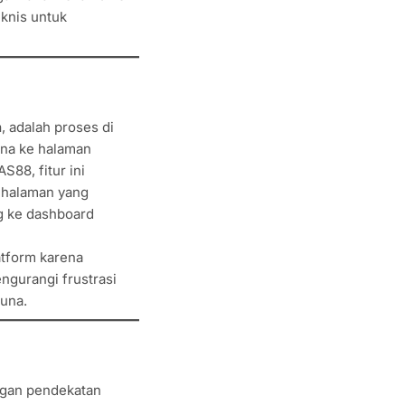
eknis untuk
n
, adalah proses di
na ke halaman
S88, fitur ini
 halaman yang
g ke dashboard
tform karena
ngurangi frustrasi
guna.
ngan pendekatan