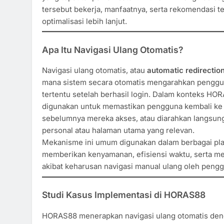
tersebut bekerja, manfaatnya, serta rekomendasi t
optimalisasi lebih lanjut.
Apa Itu Navigasi Ulang Otomatis?
Navigasi ulang otomatis, atau
automatic redirectio
mana sistem secara otomatis mengarahkan penggu
tertentu setelah berhasil login. Dalam konteks HORA
digunakan untuk memastikan pengguna kembali ke
sebelumnya mereka akses, atau diarahkan langsun
personal atau halaman utama yang relevan.
Mekanisme ini umum digunakan dalam berbagai pla
memberikan kenyamanan, efisiensi waktu, serta me
akibat keharusan navigasi manual ulang oleh peng
Studi Kasus Implementasi di HORAS88
HORAS88 menerapkan navigasi ulang otomatis de