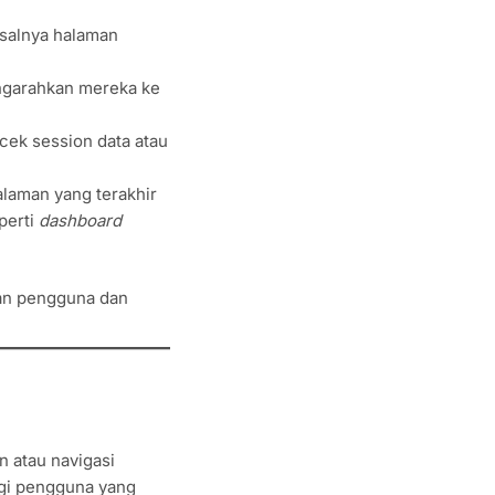
salnya halaman
ngarahkan mereka ke
cek session data atau
laman yang terakhir
perti
dashboard
an pengguna dan
 atau navigasi
agi pengguna yang