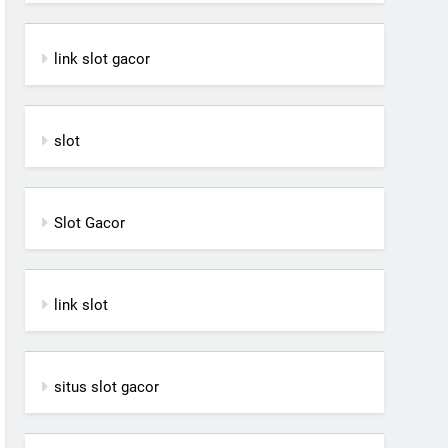
link slot gacor
slot
Slot Gacor
link slot
situs slot gacor