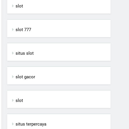
slot
slot 777
situs slot
slot gacor
slot
situs terpercaya