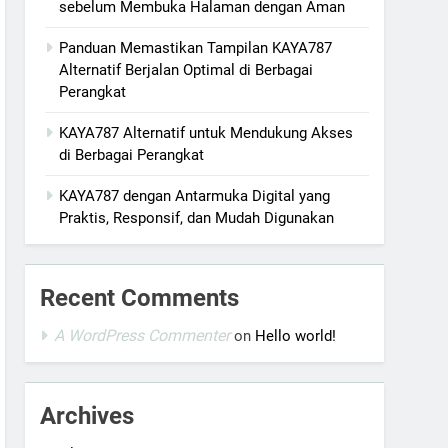
sebelum Membuka Halaman dengan Aman
Panduan Memastikan Tampilan KAYA787
Alternatif Berjalan Optimal di Berbagai
Perangkat
KAYA787 Alternatif untuk Mendukung Akses
di Berbagai Perangkat
KAYA787 dengan Antarmuka Digital yang
Praktis, Responsif, dan Mudah Digunakan
Recent Comments
A WordPress Commenter
on
Hello world!
Archives