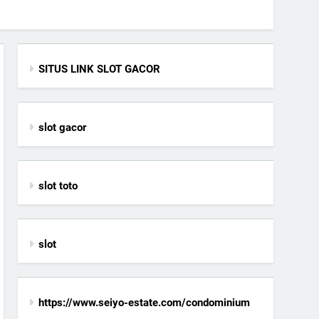
SITUS LINK SLOT GACOR
slot gacor
slot toto
slot
https://www.seiyo-estate.com/condominium