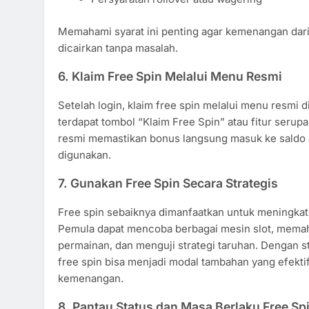
Memahami syarat ini penting agar kemenangan dari 
dicairkan tanpa masalah.
6. Klaim Free Spin Melalui Menu Resmi
Setelah login, klaim free spin melalui menu resmi d
terdapat tombol “Klaim Free Spin” atau fitur ser
resmi memastikan bonus langsung masuk ke saldo 
digunakan.
7. Gunakan Free Spin Secara Strategis
Free spin sebaiknya dimanfaatkan untuk meningka
Pemula dapat mencoba berbagai mesin slot, mem
permainan, dan menguji strategi taruhan. Dengan st
free spin bisa menjadi modal tambahan yang efekti
kemenangan.
8. Pantau Status dan Masa Berlaku Free Sp