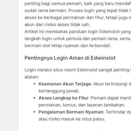
penting bagi semua pemain, baik yang baru menda
sudah lama bermain. Proses login yang tepat tida
akses ke berbagai permainan dan fitur, tetapi jug
akun dari risiko akses tidak sah.
Artikel ini membahas panduan login Edwinslot yang
langkah login untuk pemula dan pemain lama, serta
bermain slot tetap nyaman dan terkendali.
Pentingnya Login Aman di Edwinslot
Login melalui situs resmi Edwinslot sangat pentin
alasan:
Keamanan Akun Terjaga
: Akun terlindungi d
bertanggung jawab.
Akses Lengkap ke Fitur
: Pemain dapat meni
permainan, bonus, dan layanan tambahan.
Pengalaman Bermain Nyaman
: Terhindar d
atau risiko masuk ke situs palsu.