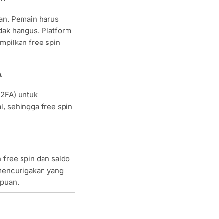
an. Pemain harus
dak hangus. Platform
pilkan free spin
A
(2FA) untuk
l, sehingga free spin
 free spin dan saldo
 mencurigakan yang
ipuan.