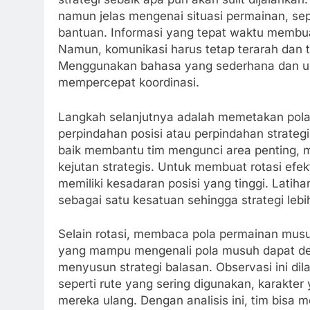
namun jelas mengenai situasi permainan, sep
bantuan. Informasi yang tepat waktu membua
Namun, komunikasi harus tetap terarah dan t
Menggunakan bahasa yang sederhana dan u
mempercepat koordinasi.
Langkah selanjutnya adalah memetakan pola r
perpindahan posisi atau perpindahan strateg
baik membantu tim mengunci area penting, 
kejutan strategis. Untuk membuat rotasi ef
memiliki kesadaran posisi yang tinggi. Latih
sebagai satu kesatuan sehingga strategi lebi
Selain rotasi, membaca pola permainan musuh
yang mampu mengenali pola musuh dapat de
menyusun strategi balasan. Observasi ini d
seperti rute yang sering digunakan, karakter
mereka ulang. Dengan analisis ini, tim bisa