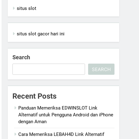
situs slot
situs slot gacor hari ini
Search
SEARCH
Recent Posts
Panduan Memeriksa EDWINSLOT Link
Alternatif untuk Pengguna Android dan iPhone
dengan Aman
Cara Memeriksa LEBAH4D Link Alternatif