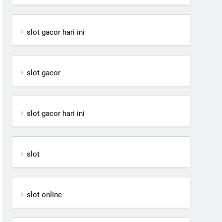
slot gacor hari ini
slot gacor
slot gacor hari ini
slot
slot online