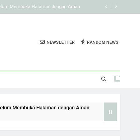
ebelum Membuka Halaman dengan Aman
erjalan Optimal di Berbagai Perangkat
endukung Akses di Berbagai Perangkat
NEWSLETTER
RANDOM NEWS
guna Android dan iPhone dengan Aman
ebelum Membuka Halaman dengan Aman
ore Locator.
erjalan Optimal di Berbagai Perangkat
endukung Akses di Berbagai Perangkat
buka Halaman dengan Aman
Panduan Memastikan Tampila
3 Weeks Ago