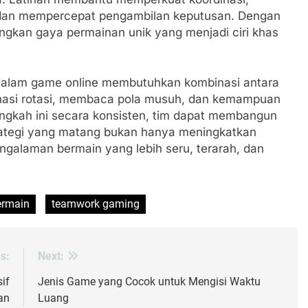
dan mempercepat pengambilan keputusan. Dengan
ngkan gaya permainan unik yang menjadi ciri khas
 dalam game online membutuhkan kombinasi antara
nasi rotasi, membaca pola musuh, dan kemampuan
ngkah ini secara konsisten, tim dapat membangun
Strategi yang matang bukan hanya meningkatkan
ngalaman bermain yang lebih seru, terarah, dan
ermain
teamwork gaming
s:
Next:
if
Jenis Game yang Cocok untuk Mengisi Waktu
an
Luang