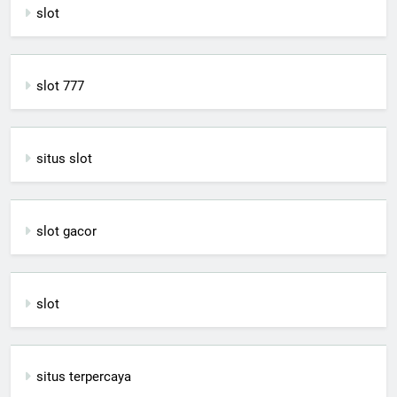
slot
slot 777
situs slot
slot gacor
slot
situs terpercaya