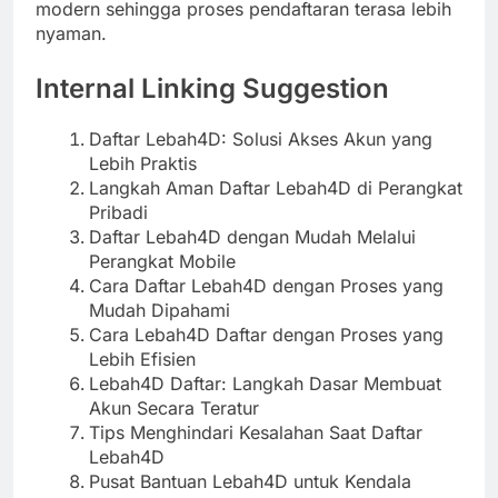
modern sehingga proses pendaftaran terasa lebih
nyaman.
Internal Linking Suggestion
Daftar Lebah4D: Solusi Akses Akun yang
Lebih Praktis
Langkah Aman Daftar Lebah4D di Perangkat
Pribadi
Daftar Lebah4D dengan Mudah Melalui
Perangkat Mobile
Cara Daftar Lebah4D dengan Proses yang
Mudah Dipahami
Cara Lebah4D Daftar dengan Proses yang
Lebih Efisien
Lebah4D Daftar: Langkah Dasar Membuat
Akun Secara Teratur
Tips Menghindari Kesalahan Saat Daftar
Lebah4D
Pusat Bantuan Lebah4D untuk Kendala