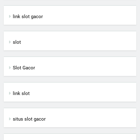
link slot gacor
slot
Slot Gacor
link slot
situs slot gacor