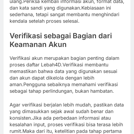
ulang.Periksa kembali informasi akun, format data,
dan kata sandi yang digunakan.Kebiasaan ini
sederhana, tetapi sangat membantu menghindari
kendala setelah proses selesai.
Verifikasi sebagai Bagian dari
Keamanan Akun
Verifikasi akun merupakan bagian penting dalam
proses daftar Lebah4D.Verifikasi membantu
memastikan bahwa data yang digunakan sesuai
dan akun dapat dikelola dengan lebih
aman.Pengguna sebaiknya memahami verifikasi
sebagai tahap perlindungan, bukan hambatan.
Agar verifikasi berjalan lebih mudah, pastikan data
yang dimasukkan sejak awal sudah benar dan
konsisten.Jika ada perbedaan informasi atau
kesalahan input, proses verifikasi bisa terasa lebih
rumit.Maka dari itu, ketelitian pada tahap pertama