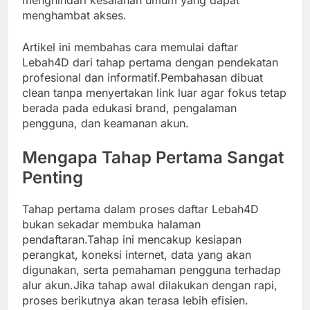
menghindari kesalahan umum yang dapat
menghambat akses.
Artikel ini membahas cara memulai daftar
Lebah4D dari tahap pertama dengan pendekatan
profesional dan informatif.Pembahasan dibuat
clean tanpa menyertakan link luar agar fokus tetap
berada pada edukasi brand, pengalaman
pengguna, dan keamanan akun.
Mengapa Tahap Pertama Sangat
Penting
Tahap pertama dalam proses daftar Lebah4D
bukan sekadar membuka halaman
pendaftaran.Tahap ini mencakup kesiapan
perangkat, koneksi internet, data yang akan
digunakan, serta pemahaman pengguna terhadap
alur akun.Jika tahap awal dilakukan dengan rapi,
proses berikutnya akan terasa lebih efisien.