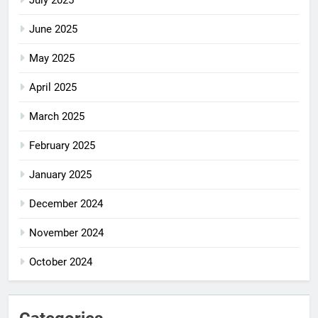
June 2025
May 2025
April 2025
March 2025
February 2025
January 2025
December 2024
November 2024
October 2024