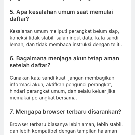
5. Apa kesalahan umum saat memulai
daftar?
Kesalahan umum meliputi perangkat belum siap,
koneksi tidak stabil, salah input data, kata sandi
lemah, dan tidak membaca instruksi dengan teliti.
6. Bagaimana menjaga akun tetap aman
setelah daftar?
Gunakan kata sandi kuat, jangan membagikan
informasi akun, aktifkan pengunci perangkat,
hindari perangkat umum, dan selalu keluar jika
memakai perangkat bersama.
7. Mengapa browser terbaru disarankan?
Browser terbaru biasanya lebih aman, lebih stabil,
dan lebih kompatibel dengan tampilan halaman