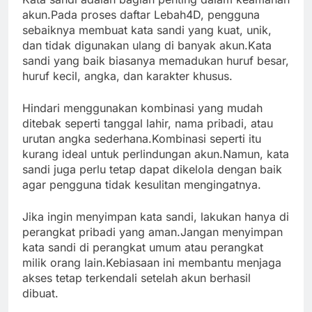
akun.Pada proses daftar Lebah4D, pengguna
sebaiknya membuat kata sandi yang kuat, unik,
dan tidak digunakan ulang di banyak akun.Kata
sandi yang baik biasanya memadukan huruf besar,
huruf kecil, angka, dan karakter khusus.
Hindari menggunakan kombinasi yang mudah
ditebak seperti tanggal lahir, nama pribadi, atau
urutan angka sederhana.Kombinasi seperti itu
kurang ideal untuk perlindungan akun.Namun, kata
sandi juga perlu tetap dapat dikelola dengan baik
agar pengguna tidak kesulitan mengingatnya.
Jika ingin menyimpan kata sandi, lakukan hanya di
perangkat pribadi yang aman.Jangan menyimpan
kata sandi di perangkat umum atau perangkat
milik orang lain.Kebiasaan ini membantu menjaga
akses tetap terkendali setelah akun berhasil
dibuat.