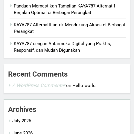
Panduan Memastikan Tampilan KAYA787 Alternatif
Berjalan Optimal di Berbagai Perangkat
KAYA787 Alternatif untuk Mendukung Akses di Berbagai
Perangkat
KAYA787 dengan Antarmuka Digital yang Praktis,
Responsif, dan Mudah Digunakan
Recent Comments
A WordPress Commenter
on
Hello world!
Archives
July 2026
June 2026