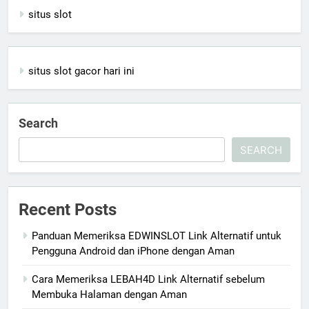
situs slot
situs slot gacor hari ini
Search
SEARCH
Recent Posts
Panduan Memeriksa EDWINSLOT Link Alternatif untuk
Pengguna Android dan iPhone dengan Aman
Cara Memeriksa LEBAH4D Link Alternatif sebelum
Membuka Halaman dengan Aman