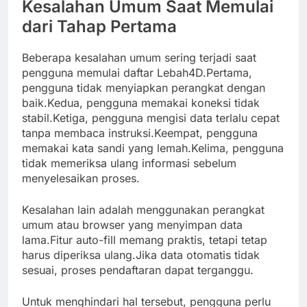
Kesalahan Umum Saat Memulai
dari Tahap Pertama
Beberapa kesalahan umum sering terjadi saat
pengguna memulai daftar Lebah4D.Pertama,
pengguna tidak menyiapkan perangkat dengan
baik.Kedua, pengguna memakai koneksi tidak
stabil.Ketiga, pengguna mengisi data terlalu cepat
tanpa membaca instruksi.Keempat, pengguna
memakai kata sandi yang lemah.Kelima, pengguna
tidak memeriksa ulang informasi sebelum
menyelesaikan proses.
Kesalahan lain adalah menggunakan perangkat
umum atau browser yang menyimpan data
lama.Fitur auto-fill memang praktis, tetapi tetap
harus diperiksa ulang.Jika data otomatis tidak
sesuai, proses pendaftaran dapat terganggu.
Untuk menghindari hal tersebut, pengguna perlu