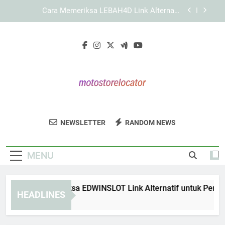
Skip
Panduan Memastikan Tampilan KAYA787
to
Alternatif Berjalan Optimal di Berbagai Perangkat
content
KAYA787 Alternatif untuk Mendukung Akses di
Berbagai Perangkat
Panduan Memeriksa EDWINSLOT Link Alternatif
untuk Pengguna Android dan iPhone dengan
Aman
Cara Memeriksa LEBAH4D Link Alternatif
sebelum Membuka Halaman dengan Aman
Panduan Memastikan Tampilan KAYA787
Alternatif Berjalan Optimal di Berbagai Perangkat
Moto Store
Cari Dealer Motor Terdekat Dan Temukan
KAYA787 Alternatif untuk Mendukung Akses di
NEWSLETTER
RANDOM NEWS
Locator
Berbagai Perangkat
Pilihan Motor Terbaik Di Moto Store Locator.
MENU
nduan Memeriksa EDWINSLOT Link Alternatif untuk Pengguna
HEADLINES
eeks Ago