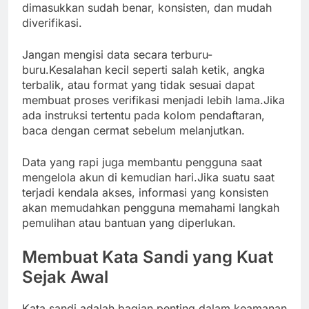
dimasukkan sudah benar, konsisten, dan mudah
diverifikasi.
Jangan mengisi data secara terburu-
buru.Kesalahan kecil seperti salah ketik, angka
terbalik, atau format yang tidak sesuai dapat
membuat proses verifikasi menjadi lebih lama.Jika
ada instruksi tertentu pada kolom pendaftaran,
baca dengan cermat sebelum melanjutkan.
Data yang rapi juga membantu pengguna saat
mengelola akun di kemudian hari.Jika suatu saat
terjadi kendala akses, informasi yang konsisten
akan memudahkan pengguna memahami langkah
pemulihan atau bantuan yang diperlukan.
Membuat Kata Sandi yang Kuat
Sejak Awal
Kata sandi adalah bagian penting dalam keamanan