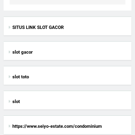
SITUS LINK SLOT GACOR
slot gacor
slot toto
slot
https://www.seiyo-estate.com/condominium