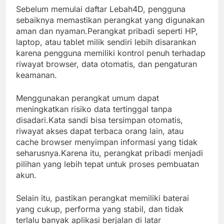
Sebelum memulai daftar Lebah4D, pengguna
sebaiknya memastikan perangkat yang digunakan
aman dan nyaman.Perangkat pribadi seperti HP,
laptop, atau tablet milik sendiri lebih disarankan
karena pengguna memiliki kontrol penuh terhadap
riwayat browser, data otomatis, dan pengaturan
keamanan.
Menggunakan perangkat umum dapat
meningkatkan risiko data tertinggal tanpa
disadari.Kata sandi bisa tersimpan otomatis,
riwayat akses dapat terbaca orang lain, atau
cache browser menyimpan informasi yang tidak
seharusnya.Karena itu, perangkat pribadi menjadi
pilihan yang lebih tepat untuk proses pembuatan
akun.
Selain itu, pastikan perangkat memiliki baterai
yang cukup, performa yang stabil, dan tidak
terlalu banyak aplikasi berjalan di latar