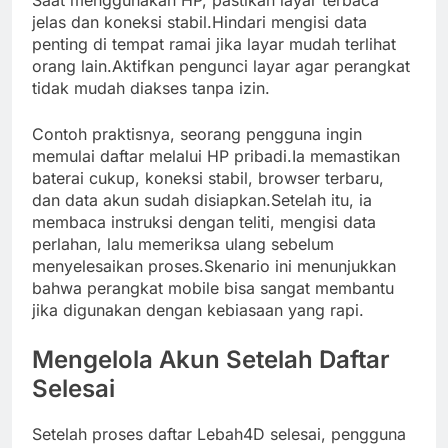
Saat menggunakan HP, pastikan layar terbaca
jelas dan koneksi stabil.Hindari mengisi data
penting di tempat ramai jika layar mudah terlihat
orang lain.Aktifkan pengunci layar agar perangkat
tidak mudah diakses tanpa izin.
Contoh praktisnya, seorang pengguna ingin
memulai daftar melalui HP pribadi.Ia memastikan
baterai cukup, koneksi stabil, browser terbaru,
dan data akun sudah disiapkan.Setelah itu, ia
membaca instruksi dengan teliti, mengisi data
perlahan, lalu memeriksa ulang sebelum
menyelesaikan proses.Skenario ini menunjukkan
bahwa perangkat mobile bisa sangat membantu
jika digunakan dengan kebiasaan yang rapi.
Mengelola Akun Setelah Daftar
Selesai
Setelah proses daftar Lebah4D selesai, pengguna