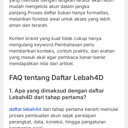
mudah mengelola akun dalam jangka
panjang.Proses daftar bukan hanya formalitas,
melainkan fondasi awal untuk akses yang lebih
aman dan terarah.
Konten brand yang kuat tidak cukup hanya
mengulang keyword.Pembahasan perlu
memberikan konteks, contoh praktis, dan arahan
yang masuk akal agar pembaca benar-benar
mendapatkan nilai dari artikel.
FAQ tentang Daftar Lebah4D
1. Apa yang dimaksud dengan daftar
Lebah4D dari tahap pertama?
daftar lebah4d
dari tahap pertama berarti memulai
proses pembuatan akun sejak persiapan
perangkat, data, koneksi, hingga pengaturan
keamanan awal.