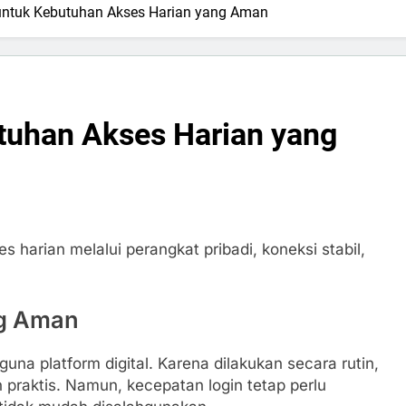
untuk Kebutuhan Akses Harian yang Aman
tuhan Akses Harian yang
s harian melalui perangkat pribadi, koneksi stabil,
ng Aman
na platform digital. Karena dilakukan secara rutin,
 praktis. Namun, kecepatan login tetap perlu