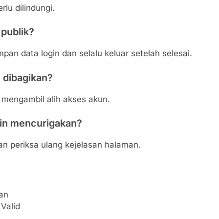
rlu dilindungi.
 publik?
mpan data login dan selalu keluar setelah selesai.
h dibagikan?
 mengambil alih akses akun.
ogin mencurigakan?
an periksa ulang kejelasan halaman.
an
Valid