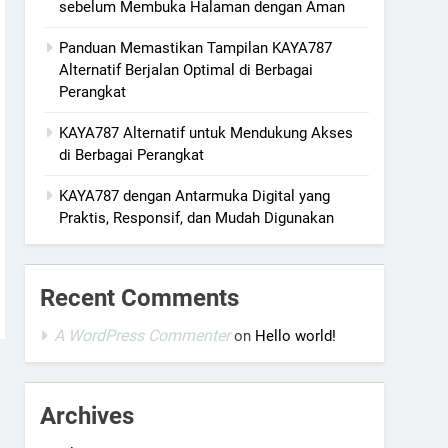
sebelum Membuka Halaman dengan Aman
Panduan Memastikan Tampilan KAYA787
Alternatif Berjalan Optimal di Berbagai
Perangkat
KAYA787 Alternatif untuk Mendukung Akses
di Berbagai Perangkat
KAYA787 dengan Antarmuka Digital yang
Praktis, Responsif, dan Mudah Digunakan
Recent Comments
A WordPress Commenter
on
Hello world!
Archives