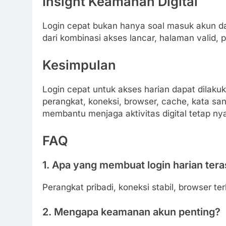
Insight Keamanan Digital
Login cepat bukan hanya soal masuk akun da
dari kombinasi akses lancar, halaman valid,
Kesimpulan
Login cepat untuk akses harian dapat dila
perangkat, koneksi, browser, cache, kata san
membantu menjaga aktivitas digital tetap ny
FAQ
1. Apa yang membuat login harian ter
Perangkat pribadi, koneksi stabil, browser te
2. Mengapa keamanan akun penting?