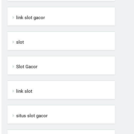
link slot gacor
slot
Slot Gacor
link slot
situs slot gacor