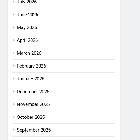
July 2026
June 2026
May 2026
April 2026
March 2026
February 2026
January 2026
December 2025
November 2025
October 2025
September 2025