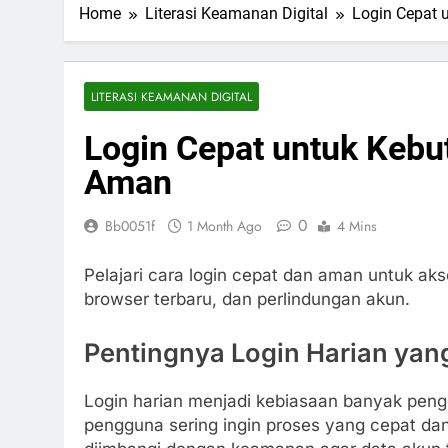
Home
Literasi Keamanan Digital
Login Cepat 
LITERASI KEAMANAN DIGITAL
Login Cepat untuk Kebu
Aman
0
Bb0051f
1 Month Ago
4 Mins
Pelajari cara login cepat dan aman untuk akse
browser terbaru, dan perlindungan akun.
Pentingnya Login Harian ya
Login harian menjadi kebiasaan banyak penggu
pengguna sering ingin proses yang cepat dan