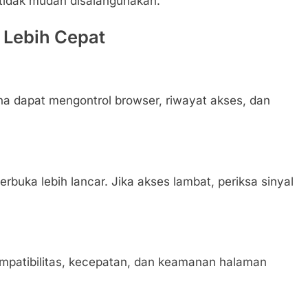
tidak mudah disalahgunakan.
 Lebih Cepat
na dapat mengontrol browser, riwayat akses, dan
buka lebih lancar. Jika akses lambat, periksa sinyal
patibilitas, kecepatan, dan keamanan halaman