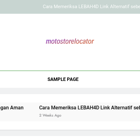
Cara Memeriksa LEBAH4D Link Alternatif s
Panduan Memastikan Tampilan KAYA787 Alternatif B
KAYA787 Alternatif untuk M
Panduan Memeriksa EDWINSLOT Link Alternatif untuk Peng
o Store Locator
Cara Memeriksa LEBAH4D Link Alternatif s
r Motor Terdekat Dan Temukan Pilihan Motor Terbaik Di Moto St
Panduan Memastikan Tampilan KAYA787 Alternatif B
SAMPLE PAGE
KAYA787 Alternatif untuk M
Cara Memeriksa LEBAH4D Link Alternatif sebelum Me
2 Weeks Ago