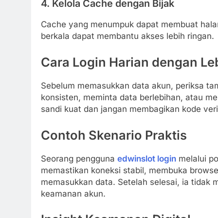
4. Kelola Cache dengan Bijak
Cache yang menumpuk dapat membuat halam
berkala dapat membantu akses lebih ringan.
Cara Login Harian dengan L
Sebelum memasukkan data akun, periksa tamp
konsisten, meminta data berlebihan, atau m
sandi kuat dan jangan membagikan kode verif
Contoh Skenario Praktis
Seorang pengguna
edwinslot login
melalui po
memastikan koneksi stabil, membuka browser
memasukkan data. Setelah selesai, ia tidak 
keamanan akun.