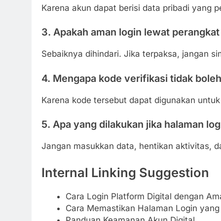
Karena akun dapat berisi data pribadi yang pe
3. Apakah aman login lewat perangkat
Sebaiknya dihindari. Jika terpaksa, jangan si
4. Mengapa kode verifikasi tidak bole
Karena kode tersebut dapat digunakan untuk
5. Apa yang dilakukan jika halaman l
Jangan masukkan data, hentikan aktivitas, d
Internal Linking Suggestion
Cara Login Platform Digital dengan Am
Cara Memastikan Halaman Login yang 
Panduan Keamanan Akun Digital