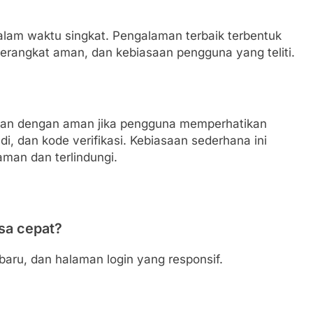
lam waktu singkat. Pengalaman terbaik terbentuk
 perangkat aman, dan kebiasaan pengguna yang teliti.
kukan dengan aman jika pengguna memperhatikan
di, dan kode verifikasi. Kebiasaan sederhana ini
aman dan terlindungi.
asa cepat?
rbaru, dan halaman login yang responsif.