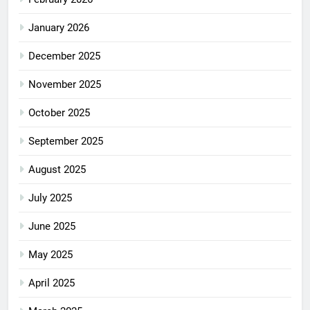
January 2026
December 2025
November 2025
October 2025
September 2025
August 2025
July 2025
June 2025
May 2025
April 2025