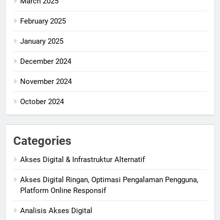
March 2025
February 2025
January 2025
December 2024
November 2024
October 2024
Categories
Akses Digital & Infrastruktur Alternatif
Akses Digital Ringan, Optimasi Pengalaman Pengguna,
Platform Online Responsif
Analisis Akses Digital