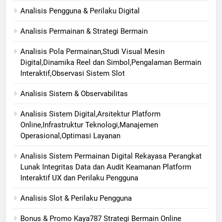
Analisis Pengguna & Perilaku Digital
Analisis Permainan & Strategi Bermain
Analisis Pola Permainan,Studi Visual Mesin
Digital,Dinamika Reel dan Simbol,Pengalaman Bermain
Interaktif,Observasi Sistem Slot
Analisis Sistem & Observabilitas
Analisis Sistem Digital,Arsitektur Platform
Online,Infrastruktur Teknologi,Manajemen
Operasional,Optimasi Layanan
Analisis Sistem Permainan Digital Rekayasa Perangkat
Lunak Integritas Data dan Audit Keamanan Platform
Interaktif UX dan Perilaku Pengguna
Analisis Slot & Perilaku Pengguna
Bonus & Promo Kaya787 Strategi Bermain Online