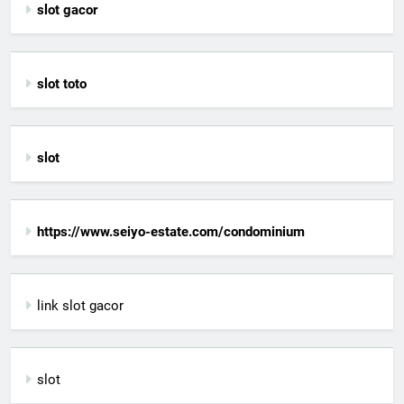
slot gacor
slot toto
slot
https://www.seiyo-estate.com/condominium
link slot gacor
slot