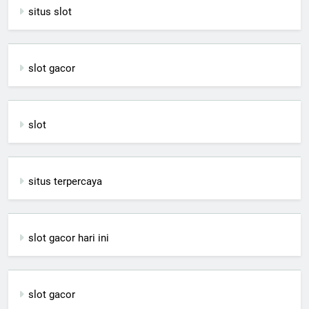
situs slot
slot gacor
slot
situs terpercaya
slot gacor hari ini
slot gacor