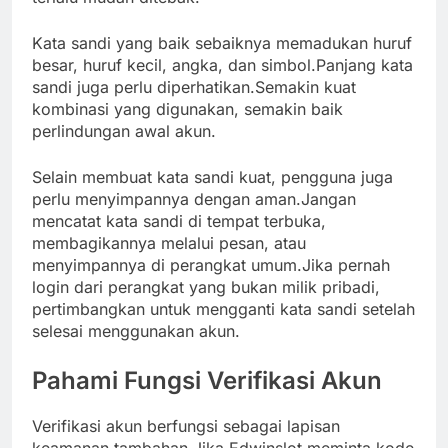
Kata sandi yang baik sebaiknya memadukan huruf
besar, huruf kecil, angka, dan simbol.Panjang kata
sandi juga perlu diperhatikan.Semakin kuat
kombinasi yang digunakan, semakin baik
perlindungan awal akun.
Selain membuat kata sandi kuat, pengguna juga
perlu menyimpannya dengan aman.Jangan
mencatat kata sandi di tempat terbuka,
membagikannya melalui pesan, atau
menyimpannya di perangkat umum.Jika pernah
login dari perangkat yang bukan milik pribadi,
pertimbangkan untuk mengganti kata sandi setelah
selesai menggunakan akun.
Pahami Fungsi Verifikasi Akun
Verifikasi akun berfungsi sebagai lapisan