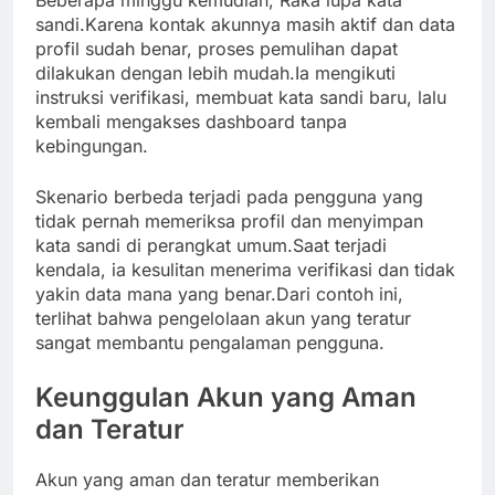
sandi.Karena kontak akunnya masih aktif dan data
profil sudah benar, proses pemulihan dapat
dilakukan dengan lebih mudah.Ia mengikuti
instruksi verifikasi, membuat kata sandi baru, lalu
kembali mengakses dashboard tanpa
kebingungan.
Skenario berbeda terjadi pada pengguna yang
tidak pernah memeriksa profil dan menyimpan
kata sandi di perangkat umum.Saat terjadi
kendala, ia kesulitan menerima verifikasi dan tidak
yakin data mana yang benar.Dari contoh ini,
terlihat bahwa pengelolaan akun yang teratur
sangat membantu pengalaman pengguna.
Keunggulan Akun yang Aman
dan Teratur
Akun yang aman dan teratur memberikan