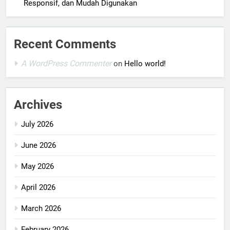
Responsif, dan Mudah Digunakan
Recent Comments
A WordPress Commenter
on
Hello world!
Archives
July 2026
June 2026
May 2026
April 2026
March 2026
February 2026