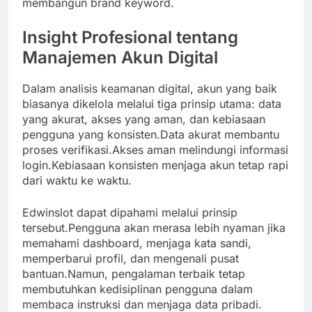
membangun brand keyword.
Insight Profesional tentang
Manajemen Akun Digital
Dalam analisis keamanan digital, akun yang baik
biasanya dikelola melalui tiga prinsip utama: data
yang akurat, akses yang aman, dan kebiasaan
pengguna yang konsisten.Data akurat membantu
proses verifikasi.Akses aman melindungi informasi
login.Kebiasaan konsisten menjaga akun tetap rapi
dari waktu ke waktu.
Edwinslot dapat dipahami melalui prinsip
tersebut.Pengguna akan merasa lebih nyaman jika
memahami dashboard, menjaga kata sandi,
memperbarui profil, dan mengenali pusat
bantuan.Namun, pengalaman terbaik tetap
membutuhkan kedisiplinan pengguna dalam
membaca instruksi dan menjaga data pribadi.