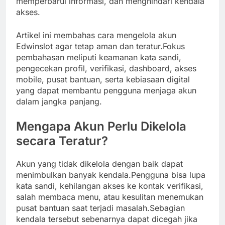
memperbarui informasi, dan menghindari kendala
akses.
Artikel ini membahas cara mengelola akun
Edwinslot agar tetap aman dan teratur.Fokus
pembahasan meliputi keamanan kata sandi,
pengecekan profil, verifikasi, dashboard, akses
mobile, pusat bantuan, serta kebiasaan digital
yang dapat membantu pengguna menjaga akun
dalam jangka panjang.
Mengapa Akun Perlu Dikelola
secara Teratur?
Akun yang tidak dikelola dengan baik dapat
menimbulkan banyak kendala.Pengguna bisa lupa
kata sandi, kehilangan akses ke kontak verifikasi,
salah membaca menu, atau kesulitan menemukan
pusat bantuan saat terjadi masalah.Sebagian
kendala tersebut sebenarnya dapat dicegah jika