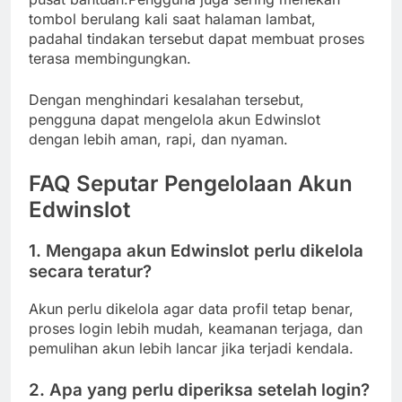
tombol berulang kali saat halaman lambat,
padahal tindakan tersebut dapat membuat proses
terasa membingungkan.
Dengan menghindari kesalahan tersebut,
pengguna dapat mengelola akun Edwinslot
dengan lebih aman, rapi, dan nyaman.
FAQ Seputar Pengelolaan Akun
Edwinslot
1. Mengapa akun Edwinslot perlu dikelola
secara teratur?
Akun perlu dikelola agar data profil tetap benar,
proses login lebih mudah, keamanan terjaga, dan
pemulihan akun lebih lancar jika terjadi kendala.
2. Apa yang perlu diperiksa setelah login?