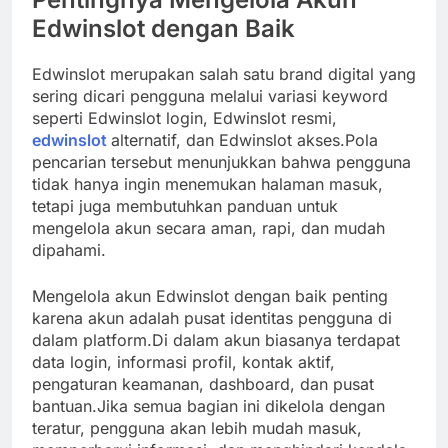
Edwinslot dengan Baik
Edwinslot merupakan salah satu brand digital yang
sering dicari pengguna melalui variasi keyword
seperti Edwinslot login, Edwinslot resmi,
edwinslot
alternatif, dan Edwinslot akses.Pola
pencarian tersebut menunjukkan bahwa pengguna
tidak hanya ingin menemukan halaman masuk,
tetapi juga membutuhkan panduan untuk
mengelola akun secara aman, rapi, dan mudah
dipahami.
Mengelola akun Edwinslot dengan baik penting
karena akun adalah pusat identitas pengguna di
dalam platform.Di dalam akun biasanya terdapat
data login, informasi profil, kontak aktif,
pengaturan keamanan, dashboard, dan pusat
bantuan.Jika semua bagian ini dikelola dengan
teratur, pengguna akan lebih mudah masuk,