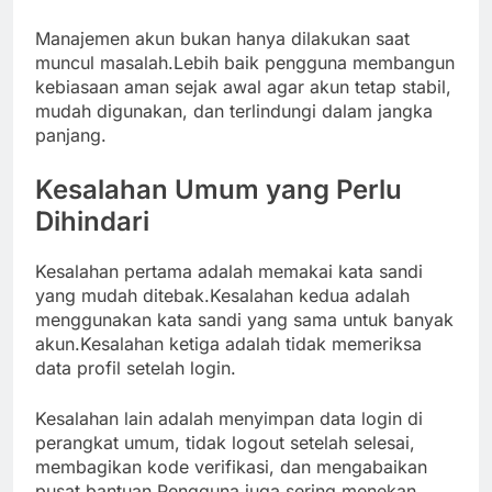
Manajemen akun bukan hanya dilakukan saat
muncul masalah.Lebih baik pengguna membangun
kebiasaan aman sejak awal agar akun tetap stabil,
mudah digunakan, dan terlindungi dalam jangka
panjang.
Kesalahan Umum yang Perlu
Dihindari
Kesalahan pertama adalah memakai kata sandi
yang mudah ditebak.Kesalahan kedua adalah
menggunakan kata sandi yang sama untuk banyak
akun.Kesalahan ketiga adalah tidak memeriksa
data profil setelah login.
Kesalahan lain adalah menyimpan data login di
perangkat umum, tidak logout setelah selesai,
membagikan kode verifikasi, dan mengabaikan
pusat bantuan.Pengguna juga sering menekan