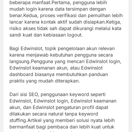
beberapa manfaat.Pertama, pengguna lebih
mudah login karena data tersimpan dengan
benar.Kedua, proses verifikasi dan pemulihan lebih
lancar karena kontak aktif sudah disiapkan.Ketiga,
risiko akses tidak sah dapat dikurangi melalui kata
sandi kuat dan kebiasaan logout.
Bagi Edwinslot, topik pengelolaan akun relevan
karena menjawab kebutuhan pengguna secara
langsung.Pengguna yang mencari Edwinslot login,
Edwinslot keamanan akun, atau Edwinslot
dashboard biasanya membutuhkan panduan
praktis yang mudah diterapkan.
Dari sisi SEO, penggunaan keyword seperti
Edwinslot, Edwinslot login, Edwinslot keamanan
akun, dan Edwinslot pengaturan profil dapat
dilakukan secara natural tanpa keyword
stuffing.Artikel yang memberi solusi nyata lebih
bermanfaat bagi pembaca dan lebih kuat untuk