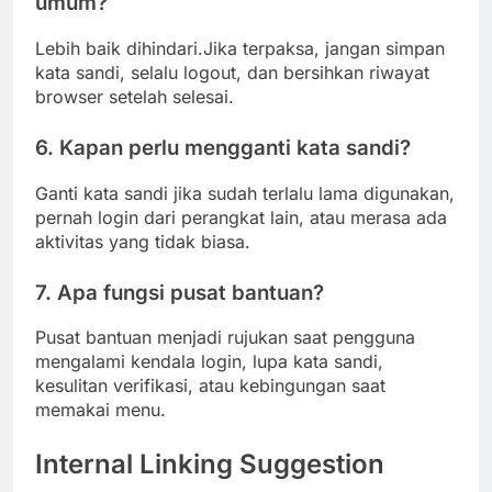
umum?
Lebih baik dihindari.Jika terpaksa, jangan simpan
kata sandi, selalu logout, dan bersihkan riwayat
browser setelah selesai.
6. Kapan perlu mengganti kata sandi?
Ganti kata sandi jika sudah terlalu lama digunakan,
pernah login dari perangkat lain, atau merasa ada
aktivitas yang tidak biasa.
7. Apa fungsi pusat bantuan?
Pusat bantuan menjadi rujukan saat pengguna
mengalami kendala login, lupa kata sandi,
kesulitan verifikasi, atau kebingungan saat
memakai menu.
Internal Linking Suggestion