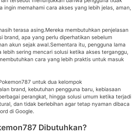
ian tersebut menunjukkan bahwa pengguna tidak
a ingin memahami cara akses yang lebih jelas, aman,
asih terasa asing.Mereka membutuhkan penjelasan
i brand, apa yang perlu diperhatikan sebelum
n akun sejak awal.Sementara itu, pengguna lama
lebih sering mencari solusi ketika akses terganggu,
membutuhkan cara yang lebih praktis untuk masuk
s Pokemon787 untuk dua kelompok
an brand, kebutuhan pengguna baru, kebiasaan
rbagai perangkat, hingga solusi umum ketika terjadi
tural, dan tidak berlebihan agar tetap nyaman dibaca
rd di Google.
kemon787 Dibutuhkan?