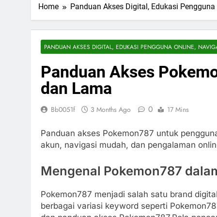
Home
Panduan Akses Digital, Edukasi Pengguna 
PANDUAN AKSES DIGITAL, EDUKASI PENGGUNA ONLINE, NAVI
Panduan Akses Pokemo
dan Lama
0
Bb0051f
3 Months Ago
17 Mins
Panduan akses Pokemon787 untuk pengguna 
akun, navigasi mudah, dan pengalaman onli
Mengenal Pokemon787 dalam 
Pokemon787 menjadi salah satu brand digital
berbagai variasi keyword seperti Pokemon78