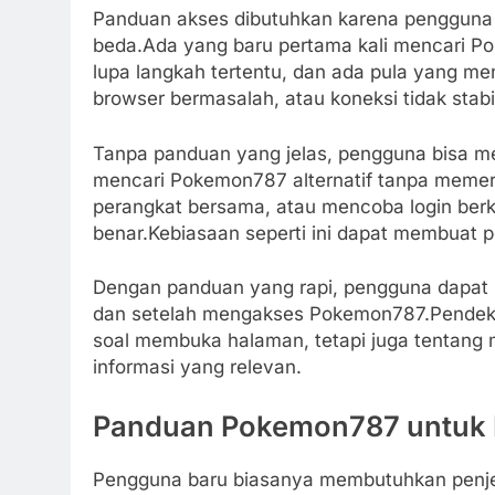
Panduan akses dibutuhkan karena pengguna o
beda.Ada yang baru pertama kali mencari P
lupa langkah tertentu, dan ada pula yang me
browser bermasalah, atau koneksi tidak stabi
Tanpa panduan yang jelas, pengguna bisa me
mencari Pokemon787 alternatif tanpa memer
perangkat bersama, atau mencoba login berk
benar.Kebiasaan seperti ini dapat membuat
Dengan panduan yang rapi, pengguna dapat 
dan setelah mengakses Pokemon787.Pendekat
soal membuka halaman, tetapi juga tentang
informasi yang relevan.
Panduan Pokemon787 untuk 
Pengguna baru biasanya membutuhkan penjel