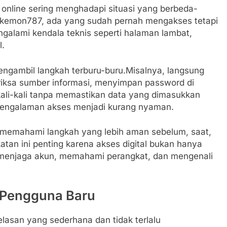
nline sering menghadapi situasi yang berbeda-
okemon787, ada yang sudah pernah mengakses tetapi
ngalami kendala teknis seperti halaman lambat,
l.
ngambil langkah terburu-buru.Misalnya, langsung
iksa sumber informasi, menyimpan password di
ali-kali tanpa memastikan data yang dimasukkan
 pengalaman akses menjadi kurang nyaman.
memahami langkah yang lebih aman sebelum, saat,
an ini penting karena akses digital bukan hanya
 menjaga akun, memahami perangkat, dan mengenali
Pengguna Baru
asan yang sederhana dan tidak terlalu