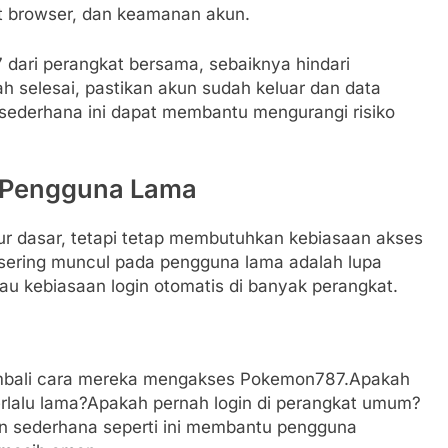
yat browser, dan keamanan akun.
ari perangkat bersama, sebaiknya hindari
 selesai, pastikan akun sudah keluar dan data
 sederhana ini dapat membantu mengurangi risiko
 Pengguna Lama
r dasar, tetapi tetap membutuhkan kebiasaan akses
sering muncul pada pengguna lama adalah lupa
u kebiasaan login otomatis di banyak perangkat.
mbali cara mereka mengakses Pokemon787.Apakah
lalu lama?Apakah pernah login di perangkat umum?
n sederhana seperti ini membantu pengguna