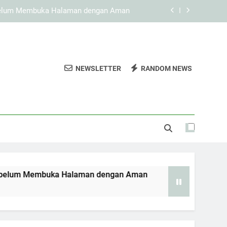
ebelum Membuka Halaman dengan Aman
erjalan Optimal di Berbagai Perangkat
endukung Akses di Berbagai Perangkat
NEWSLETTER
RANDOM NEWS
guna Android dan iPhone dengan Aman
ebelum Membuka Halaman dengan Aman
ore Locator.
erjalan Optimal di Berbagai Perangkat
endukung Akses di Berbagai Perangkat
buka Halaman dengan Aman
Panduan Memastikan Tampil
3 Weeks Ago