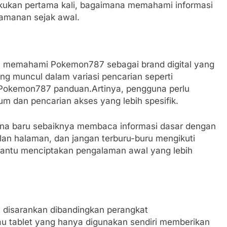
lakukan pertama kali, bagaimana memahami informasi
amanan sejak awal.
h memahami Pokemon787 sebagai brand digital yang
ring muncul dalam variasi pencarian seperti
Pokemon787 panduan.Artinya, pengguna perlu
 dan pencarian akses yang lebih spesifik.
a baru sebaiknya membaca informasi dasar dengan
ilan halaman, dan jangan terburu-buru mengikuti
mbantu menciptakan pengalaman awal yang lebih
h disarankan dibandingkan perangkat
au tablet yang hanya digunakan sendiri memberikan