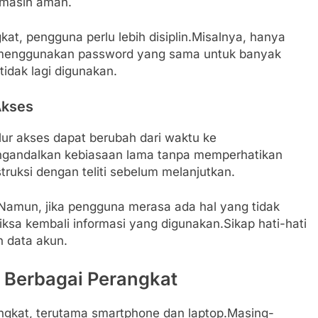
masih aman.
kat, pengguna perlu lebih disiplin.Misalnya, hanya
ak menggunakan password yang sama untuk banyak
tidak lagi digunakan.
Akses
lur akses dapat berubah dari waktu ke
engandalkan kebiasaan lama tanpa memperhatikan
struksi dengan teliti sebelum melanjutkan.
h.Namun, jika pengguna merasa ada hal yang tidak
iksa kembali informasi yang digunakan.Sikap hati-hati
n data akun.
 Berbagai Perangkat
angkat, terutama smartphone dan laptop.Masing-