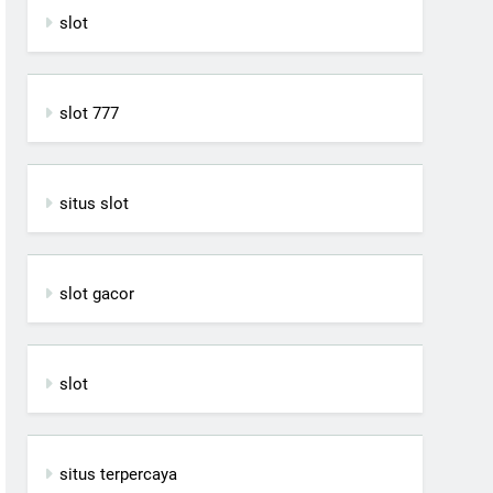
slot
slot 777
situs slot
slot gacor
slot
situs terpercaya