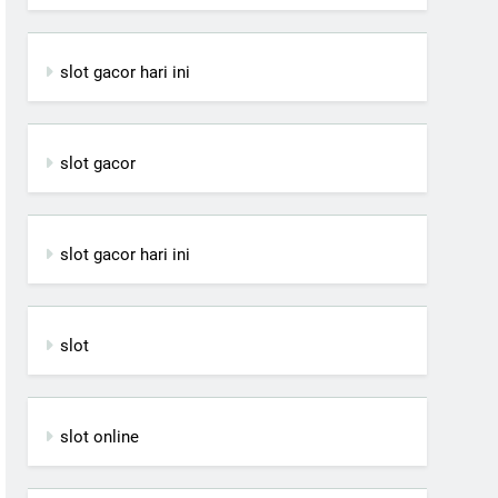
slot gacor hari ini
slot gacor
slot gacor hari ini
slot
slot online